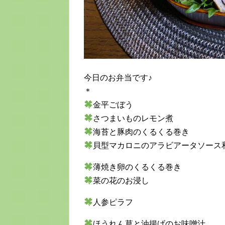
今日のお弁当です
♪
＊
金平ごぼう
さつまいものレモン煮
海苔と豚肉のくるくる巻き
貝型マカロニのアラビアータソース
薄焼き卵のくるくる巻き
菜の花のお浸し
人参ピラフ
ほうれん草と油揚げのお味噌汁