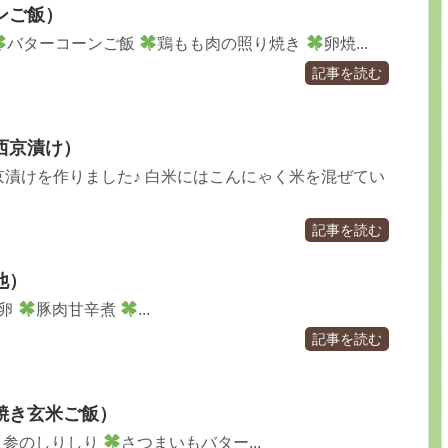
ンご飯）
バターコーンご飯
鶏もも肉の照り焼き
卵焼...
記事を読む
西京漬け）
漬けを作りました♪ 白米にはこんにゃく米を混ぜてい
記事を読む
他）
り卵
豚肉甘辛煮
...
記事を読む
焼き玄米ご飯）
人参のしりしり
さつまいもバター...