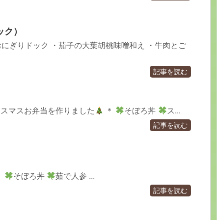
ック）
おにぎりドック ・茄子の大葉胡桃味噌和え ・牛肉とご
記事を読む
）
リスマスお弁当を作りました
＊
そぼろ丼
ス...
記事を読む
♬
そぼろ丼
茹で人参 ...
記事を読む