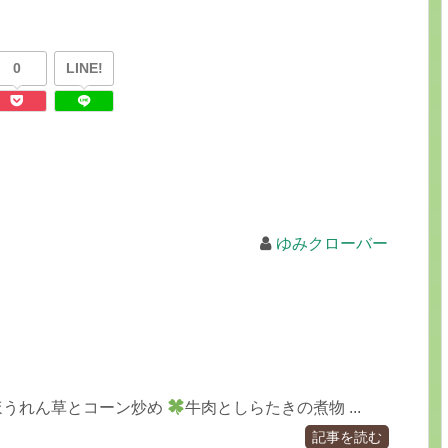
0
LINE!
ゆみクローバー
ほうれん草とコーン炒め
牛肉としらたきの煮物 ...
記事を読む