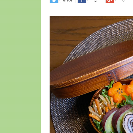
error
0