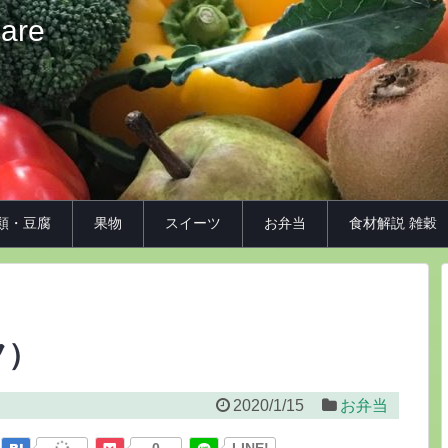
iare
類・豆腐
果物
スイーツ
お弁当
食材解説 雑穀
フ）
2020/1/15
お弁当