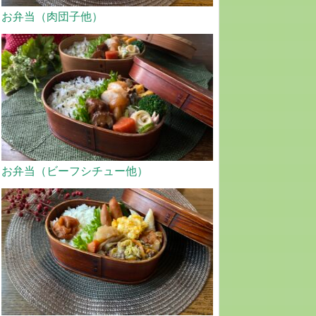
お弁当（肉団子他）
お弁当（ビーフシチュー他）