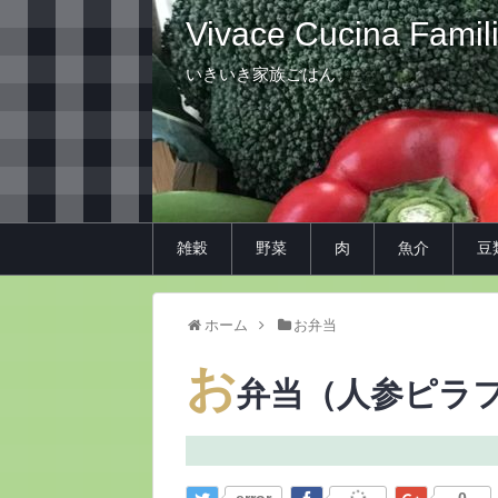
Vivace Cucina Famil
いきいき家族ごはん
雑穀
野菜
肉
魚介
豆
ホーム
お弁当
お
弁当（人参ピラ