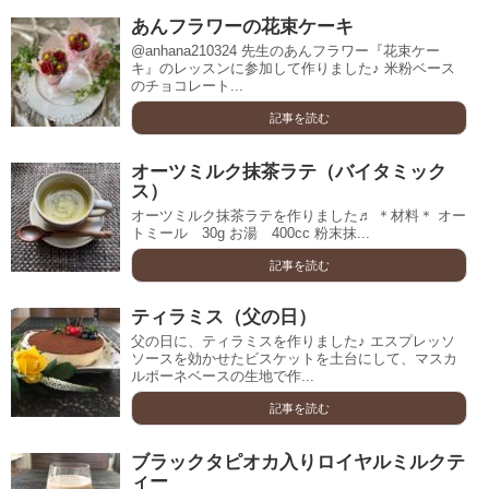
あんフラワーの花束ケーキ
@anhana210324 先生のあんフラワー『花束ケー
キ』のレッスンに参加して作りました♪ 米粉ベース
のチョコレート...
記事を読む
オーツミルク抹茶ラテ（バイタミック
ス）
オーツミルク抹茶ラテを作りました♬ ＊材料＊ オー
トミール 30g お湯 400cc 粉末抹...
記事を読む
ティラミス（父の日）
父の日に、ティラミスを作りました♪ エスプレッソ
ソースを効かせたビスケットを土台にして、マスカ
ルポーネベースの生地で作...
記事を読む
ブラックタピオカ入りロイヤルミルクテ
ィー