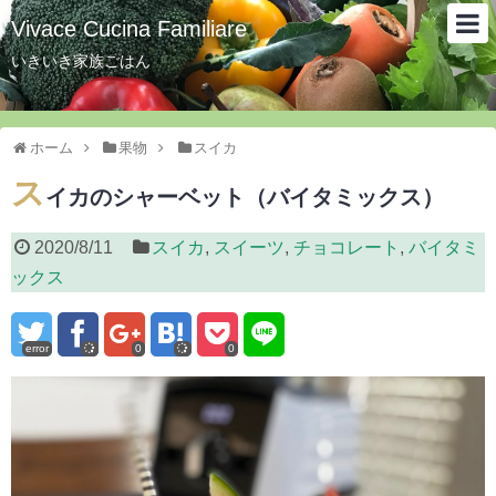
Vivace Cucina Familiare
いきいき家族ごはん
ホーム
果物
スイカ
ス
イカのシャーベット（バイタミックス）
2020/8/11
スイカ
,
スイーツ
,
チョコレート
,
バイタミ
ックス
error
0
0