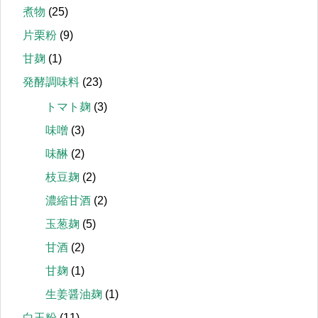
煮物
(25)
片栗粉
(9)
甘麹
(1)
発酵調味料
(23)
トマト麹
(3)
味噌
(3)
味醂
(2)
枝豆麹
(2)
濃縮甘酒
(2)
玉葱麹
(5)
甘酒
(2)
甘麹
(1)
生姜醤油麹
(1)
白玉粉
(11)