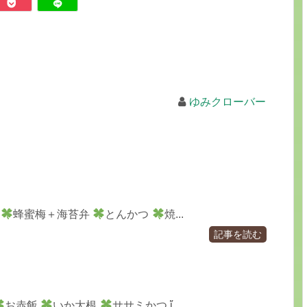
ゆみクローバー
♪
蜂蜜梅＋海苔弁
とんかつ
焼...
記事を読む
お赤飯
いか大根
ササミかつ ἴ...