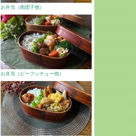
お弁当（肉団子他）
お弁当（ビーフシチュー他）