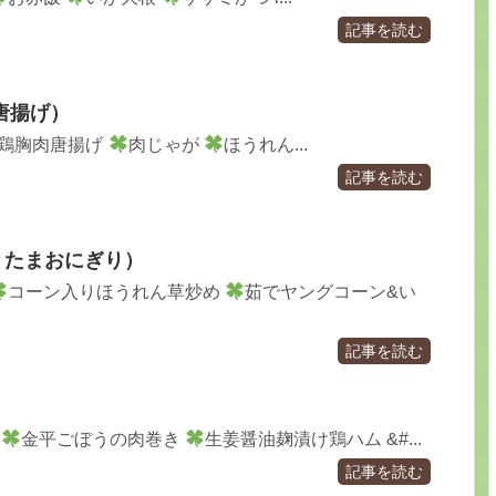
記事を読む
唐揚げ）
鶏胸肉唐揚げ
肉じゃが
ほうれん...
記事を読む
りたまおにぎり）
コーン入りほうれん草炒め
茹でヤングコーン&い
記事を読む
♪
金平ごぼうの肉巻き
生姜醤油麹漬け鶏ハム &#...
記事を読む