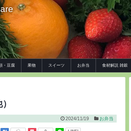
iare
類・豆腐
果物
スイーツ
お弁当
食材解説 雑穀
他）
2024/11/19
お弁当