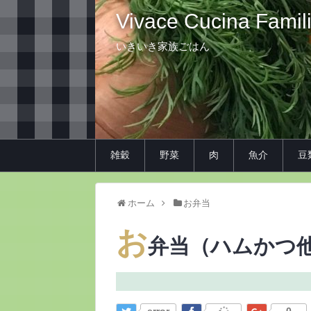
Vivace Cucina Famil
いきいき家族ごはん
雑穀
野菜
肉
魚介
豆
ホーム
お弁当
お
弁当（ハムかつ