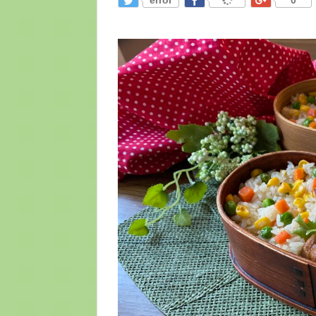
error
0