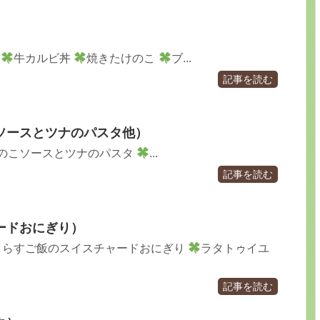
）
♪
牛カルビ丼
焼きたけのこ
ブ...
記事を読む
ソースとツナのパスタ他）
のこソースとツナのパスタ
...
記事を読む
ードおにぎり）
しらすご飯のスイスチャードおにぎり
ラタトゥイユ
記事を読む