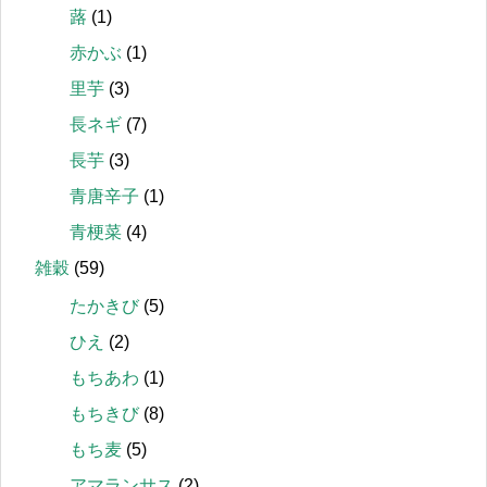
蕗
(1)
赤かぶ
(1)
里芋
(3)
長ネギ
(7)
長芋
(3)
青唐辛子
(1)
青梗菜
(4)
雑穀
(59)
たかきび
(5)
ひえ
(2)
もちあわ
(1)
もちきび
(8)
もち麦
(5)
アマランサス
(2)