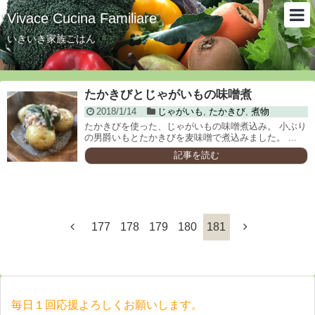
Vivace Cucina Familiare
いきいき家族ごはん
たかきびとじゃがいもの味噌煮
2018/1/14
じゃがいも
,
たかきび
,
煮物
たかきびを使った、じゃがいもの味噌煮込み。 小ぶり
の男爵いもとたかきびを麦味噌で煮込みました。 ...
記事を読む
177
178
179
180
181
毎日１回応援よろしくお願いします。