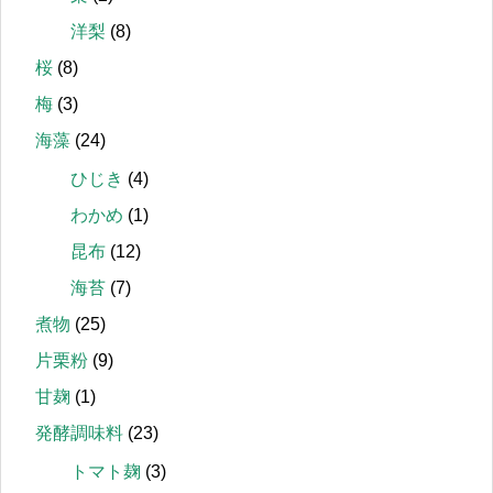
洋梨
(8)
桜
(8)
梅
(3)
海藻
(24)
ひじき
(4)
わかめ
(1)
昆布
(12)
海苔
(7)
煮物
(25)
片栗粉
(9)
甘麹
(1)
発酵調味料
(23)
トマト麹
(3)