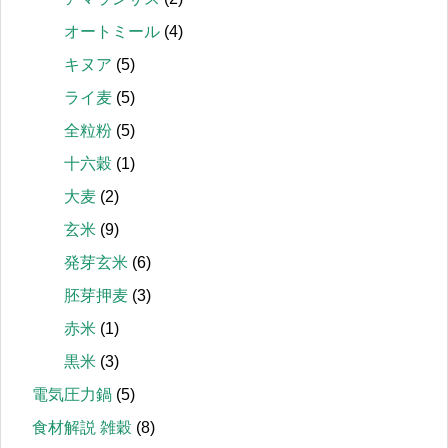
オートミール
(4)
キヌア
(5)
ライ麦
(5)
全粒粉
(5)
十六穀
(1)
大麦
(2)
玄米
(9)
発芽玄米
(6)
胚芽押麦
(3)
赤米
(1)
黒米
(3)
電気圧力鍋
(5)
食材解説 雑穀
(8)