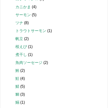
カニかま
(4)
サーモン
(5)
ツナ
(8)
トラウトサーモン
(1)
帆立
(2)
桜えび
(1)
煮干し
(1)
魚肉ソーセージ
(2)
鮪
(2)
鮭
(4)
鯖
(5)
鯛
(3)
鰯
(1)