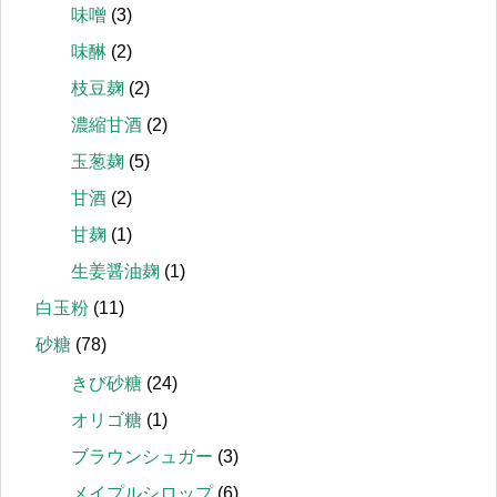
味噌
(3)
味醂
(2)
枝豆麹
(2)
濃縮甘酒
(2)
玉葱麹
(5)
甘酒
(2)
甘麹
(1)
生姜醤油麹
(1)
白玉粉
(11)
砂糖
(78)
きび砂糖
(24)
オリゴ糖
(1)
ブラウンシュガー
(3)
メイプルシロップ
(6)