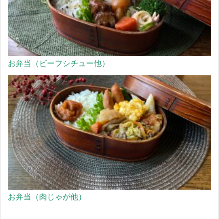
お弁当（ビーフシチュー他）
お弁当（肉じゃが他）