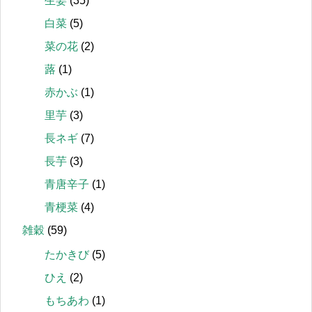
生姜
(35)
白菜
(5)
菜の花
(2)
蕗
(1)
赤かぶ
(1)
里芋
(3)
長ネギ
(7)
長芋
(3)
青唐辛子
(1)
青梗菜
(4)
雑穀
(59)
たかきび
(5)
ひえ
(2)
もちあわ
(1)