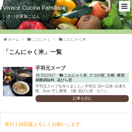
Vivace Cucina Familiare
いきいき家族ごはん
ホーム
こんにゃく
こんにゃく米
「
こんにゃく米
」
一覧
手羽元スープ
2022/6/7
こんにゃく米
,
クコの実
,
大根
,
椎茸
,
発酵調味料
,
花びら茸
手羽元スープを作りました♪ 手羽元 10〜12本 冷凍大
根 5cm 干し椎茸 1枚 花びら茸 1パッ...
記事を読む
毎日１回応援よろしくお願いします。