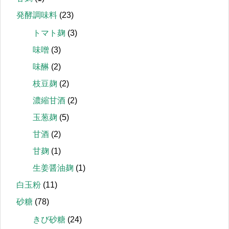
発酵調味料
(23)
トマト麹
(3)
味噌
(3)
味醂
(2)
枝豆麹
(2)
濃縮甘酒
(2)
玉葱麹
(5)
甘酒
(2)
甘麹
(1)
生姜醤油麹
(1)
白玉粉
(11)
砂糖
(78)
きび砂糖
(24)