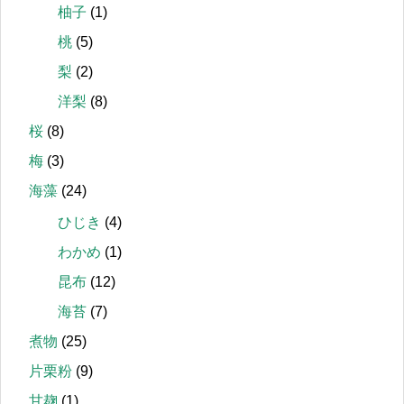
柚子
(1)
桃
(5)
梨
(2)
洋梨
(8)
桜
(8)
梅
(3)
海藻
(24)
ひじき
(4)
わかめ
(1)
昆布
(12)
海苔
(7)
煮物
(25)
片栗粉
(9)
甘麹
(1)