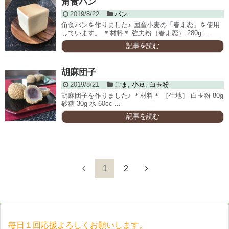
角食パン
2019/8/22
パン
角食パンを作りました♪ 国産小麦の「春よ恋」を使用
しています。 ＊材料＊ 強力粉（春よ恋） 280g ...
記事を読む
胡麻団子
2019/8/21
ごま
,
小豆
,
白玉粉
胡麻団子を作りました♪ ＊材料＊ ［生地］ 白玉粉 80g
砂糖 30g 水 60cc ...
記事を読む
1
2
毎日１回応援よろしくお願いします。