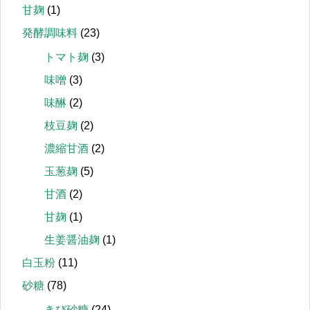
甘麹
(1)
発酵調味料
(23)
トマト麹
(3)
味噌
(3)
味醂
(2)
枝豆麹
(2)
濃縮甘酒
(2)
玉葱麹
(5)
甘酒
(2)
甘麹
(1)
生姜醤油麹
(1)
白玉粉
(11)
砂糖
(78)
きび砂糖
(24)