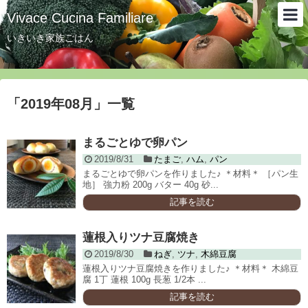
Vivace Cucina Familiare
いきいき家族ごはん
「
2019年08月
」
一覧
まるごとゆで卵パン
2019/8/31
たまご
,
ハム
,
パン
まるごとゆで卵パンを作りました♪ ＊材料＊ ［パン生
地］ 強力粉 200g バター 40g 砂...
記事を読む
蓮根入りツナ豆腐焼き
2019/8/30
ねぎ
,
ツナ
,
木綿豆腐
蓮根入りツナ豆腐焼きを作りました♪ ＊材料＊ 木綿豆
腐 1丁 蓮根 100g 長葱 1/2本 ...
記事を読む