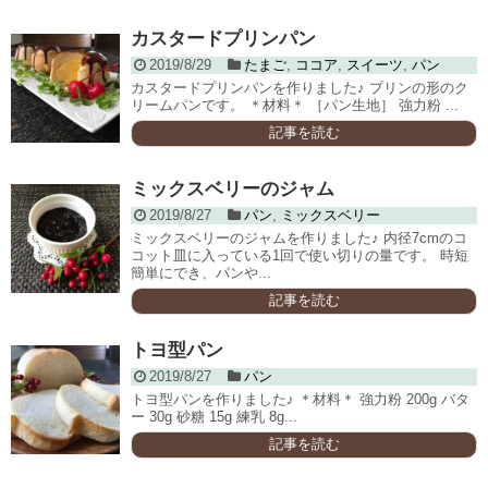
カスタードプリンパン
2019/8/29
たまご
,
ココア
,
スイーツ
,
パン
カスタードプリンパンを作りました♪ プリンの形のク
リームパンです。 ＊材料＊ ［パン生地］ 強力粉 ...
記事を読む
ミックスベリーのジャム
2019/8/27
パン
,
ミックスベリー
ミックスベリーのジャムを作りました♪ 内径7cmのコ
コット皿に入っている1回で使い切りの量です。 時短
簡単にでき、パンや...
記事を読む
トヨ型パン
2019/8/27
パン
トヨ型パンを作りました♪ ＊材料＊ 強力粉 200g バタ
ー 30g 砂糖 15g 練乳 8g...
記事を読む