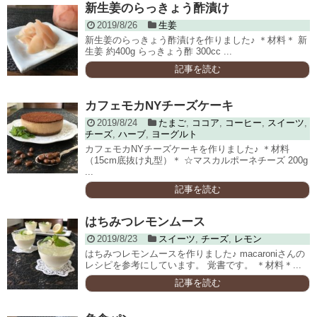
新生姜のらっきょう酢漬け
2019/8/26
生姜
新生姜のらっきょう酢漬けを作りました♪ ＊材料＊ 新
生姜 約400g らっきょう酢 300cc ...
記事を読む
カフェモカNYチーズケーキ
2019/8/24
たまご
,
ココア
,
コーヒー
,
スイーツ
,
チーズ
,
ハーブ
,
ヨーグルト
カフェモカNYチーズケーキを作りました♪ ＊材料
（15cm底抜け丸型）＊ ☆マスカルポーネチーズ 200g
...
記事を読む
はちみつレモンムース
2019/8/23
スイーツ
,
チーズ
,
レモン
はちみつレモンムースを作りました♪ macaroniさんの
レシピを参考にしています。 覚書です。 ＊材料＊...
記事を読む