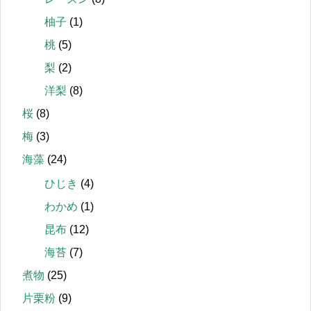
柚子
(1)
桃
(5)
梨
(2)
洋梨
(8)
桜
(8)
梅
(3)
海藻
(24)
ひじき
(4)
わかめ
(1)
昆布
(12)
海苔
(7)
煮物
(25)
片栗粉
(9)