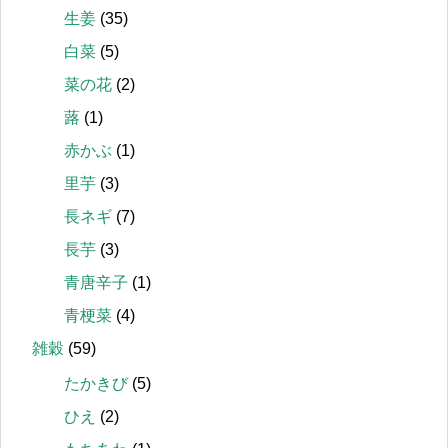
生姜
(35)
白菜
(5)
菜の花
(2)
蕗
(1)
赤かぶ
(1)
里芋
(3)
長ネギ
(7)
長芋
(3)
青唐辛子
(1)
青梗菜
(4)
雑穀
(59)
たかきび
(5)
ひえ
(2)