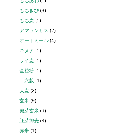
もちあわ
(1)
もちきび
(8)
もち麦
(5)
アマランサス
(2)
オートミール
(4)
キヌア
(5)
ライ麦
(5)
全粒粉
(5)
十六穀
(1)
大麦
(2)
玄米
(9)
発芽玄米
(6)
胚芽押麦
(3)
赤米
(1)