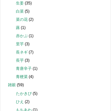
生姜
(35)
白菜
(5)
菜の花
(2)
蕗
(1)
赤かぶ
(1)
里芋
(3)
長ネギ
(7)
長芋
(3)
青唐辛子
(1)
青梗菜
(4)
雑穀
(59)
たかきび
(5)
ひえ
(2)
もちあわ
(1)