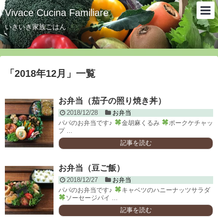
Vivace Cucina Familiare
いきいき家族ごはん
「
2018年12月
」
一覧
お弁当（茄子の照り焼き丼）
2018/12/28
お弁当
パパのお弁当です♪
金胡麻くるみ
ポークケチャッ
プ ...
記事を読む
お弁当（豆ご飯）
2018/12/27
お弁当
パパのお弁当です♪
キャベツのハニーナッツサラダ
ソーセージパイ ...
記事を読む