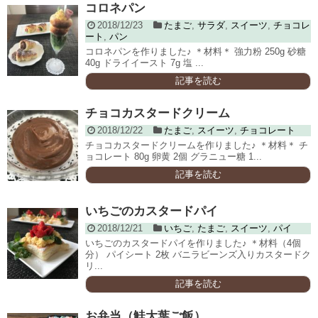
コロネパン
2018/12/23
たまご
,
サラダ
,
スイーツ
,
チョコレ
ート
,
パン
コロネパンを作りました♪ ＊材料＊ 強力粉 250g 砂糖
40g ドライイースト 7g 塩 ...
記事を読む
チョコカスタードクリーム
2018/12/22
たまご
,
スイーツ
,
チョコレート
チョコカスタードクリームを作りました♪ ＊材料＊ チ
ョコレート 80g 卵黄 2個 グラニュー糖 1...
記事を読む
いちごのカスタードパイ
2018/12/21
いちご
,
たまご
,
スイーツ
,
パイ
いちごのカスタードパイを作りました♪ ＊材料（4個
分） パイシート 2枚 バニラビーンズ入りカスタードク
リ...
記事を読む
お弁当（鮭大葉ご飯）