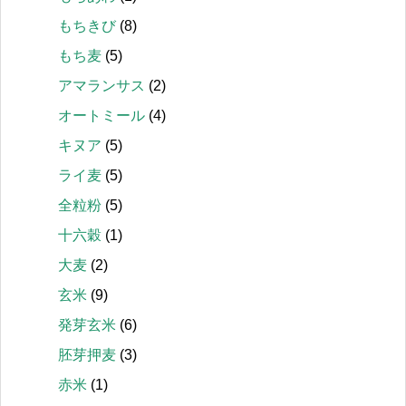
もちきび
(8)
もち麦
(5)
アマランサス
(2)
オートミール
(4)
キヌア
(5)
ライ麦
(5)
全粒粉
(5)
十六穀
(1)
大麦
(2)
玄米
(9)
発芽玄米
(6)
胚芽押麦
(3)
赤米
(1)