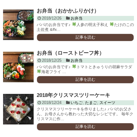
お弁当（おかかふりかけ）
2018/12/26
お弁当
パパのお弁当です♪
人参の明太子和え
たけのこの
土佐煮 &#x...
記事を読む
お弁当（ローストビーフ丼）
2018/12/25
お弁当
パパのお弁当です♪
トマトときゅうりの胡麻サラダ
海老フライ ...
記事を読む
2018年クリスマスツリーケーキ
2018/12/24
いちご
,
たまご
,
スイーツ
クリスマスツリーケーキを作りました♪ パパのお父さ
ん、お母さんから教わった大切なレシピです。 毎年ク
リスマスに作...
記事を読む