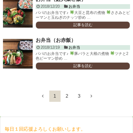
2018/12/20
お弁当
パパのお弁当です♪
大豆と昆布の煮物
ささみとピ
ーマンと玉ねぎのナッツ炒め ...
記事を読む
お弁当（お赤飯）
2018/12/19
お弁当
パパのお弁当です♪
豚バラと大根の煮物
ツナと2
色ピーマン炒め ...
記事を読む
1
2
3
毎日１回応援よろしくお願いします。