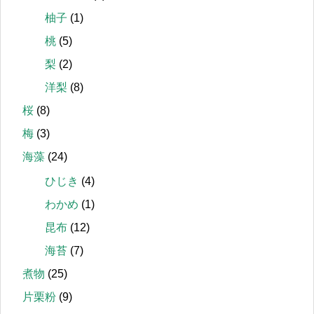
柚子
(1)
桃
(5)
梨
(2)
洋梨
(8)
桜
(8)
梅
(3)
海藻
(24)
ひじき
(4)
わかめ
(1)
昆布
(12)
海苔
(7)
煮物
(25)
片栗粉
(9)