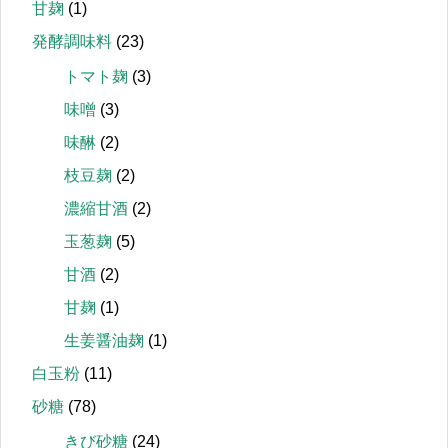
甘麹
(1)
発酵調味料
(23)
トマト麹
(3)
味噌
(3)
味醂
(2)
枝豆麹
(2)
濃縮甘酒
(2)
玉葱麹
(5)
甘酒
(2)
甘麹
(1)
生姜醤油麹
(1)
白玉粉
(11)
砂糖
(78)
きび砂糖
(24)