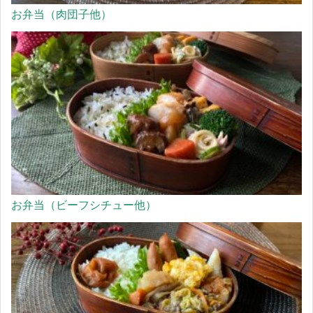
お弁当（肉団子他）
お弁当（ビーフシチュー他）