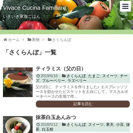
Vivace Cucina Familiare
いきいき家族ごはん
ホーム
果物
さくらんぼ
「
さくらんぼ
」
一覧
ティラミス（父の日）
2019/6/16
さくらんぼ
,
たまご
,
スイーツ
,
チー
ズ
,
ブルーベリー
,
ラズベリー
父の日に、ティラミスを作りました♪ エスプレッソソ
ースを効かせたビスケットを土台にして、マスカルポ
ーネベースの生地で作...
記事を読む
抹茶白玉あんみつ
2018/5/12
さくらんぼ
,
スイーツ
,
寒天
,
小豆
,
抹
茶
,
白玉粉