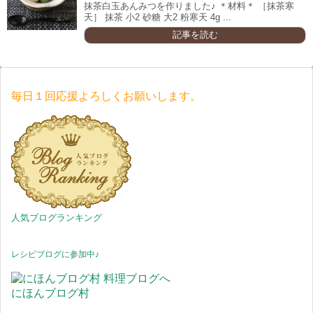
抹茶白玉あんみつを作りました♪ ＊材料＊ ［抹茶寒
天］ 抹茶 小2 砂糖 大2 粉寒天 4g ...
記事を読む
毎日１回応援よろしくお願いします。
人気ブログランキング
レシピブログに参加中♪
にほんブログ村