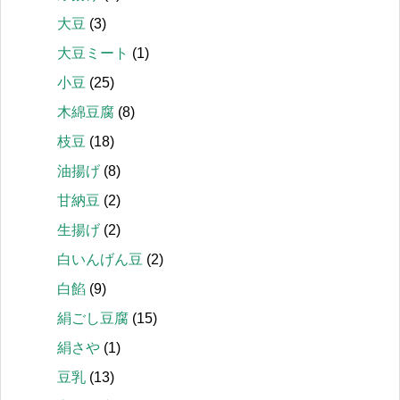
大豆
(3)
大豆ミート
(1)
小豆
(25)
木綿豆腐
(8)
枝豆
(18)
油揚げ
(8)
甘納豆
(2)
生揚げ
(2)
白いんげん豆
(2)
白餡
(9)
絹ごし豆腐
(15)
絹さや
(1)
豆乳
(13)