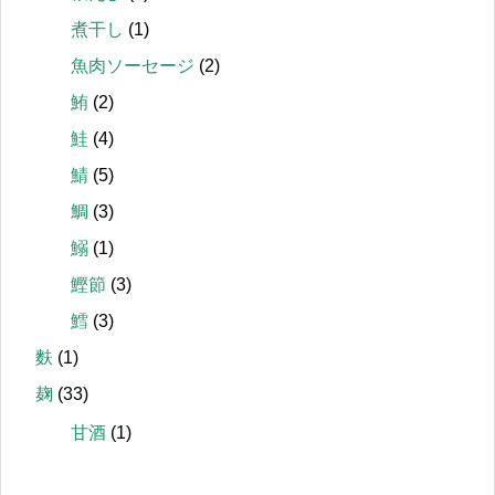
煮干し
(1)
魚肉ソーセージ
(2)
鮪
(2)
鮭
(4)
鯖
(5)
鯛
(3)
鰯
(1)
鰹節
(3)
鱈
(3)
麩
(1)
麹
(33)
甘酒
(1)