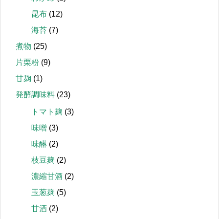
昆布
(12)
海苔
(7)
煮物
(25)
片栗粉
(9)
甘麹
(1)
発酵調味料
(23)
トマト麹
(3)
味噌
(3)
味醂
(2)
枝豆麹
(2)
濃縮甘酒
(2)
玉葱麹
(5)
甘酒
(2)