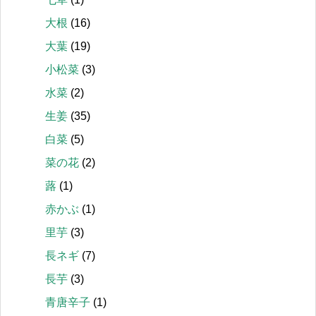
大根
(16)
大葉
(19)
小松菜
(3)
水菜
(2)
生姜
(35)
白菜
(5)
菜の花
(2)
蕗
(1)
赤かぶ
(1)
里芋
(3)
長ネギ
(7)
長芋
(3)
青唐辛子
(1)