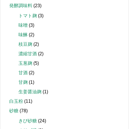
発酵調味料
(23)
トマト麹
(3)
味噌
(3)
味醂
(2)
枝豆麹
(2)
濃縮甘酒
(2)
玉葱麹
(5)
甘酒
(2)
甘麹
(1)
生姜醤油麹
(1)
白玉粉
(11)
砂糖
(78)
きび砂糖
(24)