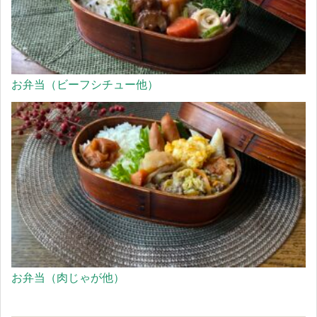
お弁当（ビーフシチュー他）
お弁当（肉じゃが他）