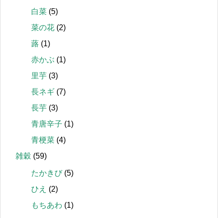
白菜
(5)
菜の花
(2)
蕗
(1)
赤かぶ
(1)
里芋
(3)
長ネギ
(7)
長芋
(3)
青唐辛子
(1)
青梗菜
(4)
雑穀
(59)
たかきび
(5)
ひえ
(2)
もちあわ
(1)