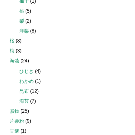
柚子
(1)
桃
(5)
梨
(2)
洋梨
(8)
桜
(8)
梅
(3)
海藻
(24)
ひじき
(4)
わかめ
(1)
昆布
(12)
海苔
(7)
煮物
(25)
片栗粉
(9)
甘麹
(1)