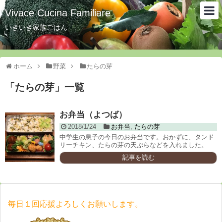
Vivace Cucina Familiare
いきいき家族ごはん
ホーム
野菜
たらの芽
「
たらの芽
」
一覧
お弁当（よつば）
2018/1/24
お弁当
,
たらの芽
中学生の息子の今日のお弁当です。おかずに、タンド
リーチキン、たらの芽の天ぷらなどを入れました。
記事を読む
毎日１回応援よろしくお願いします。