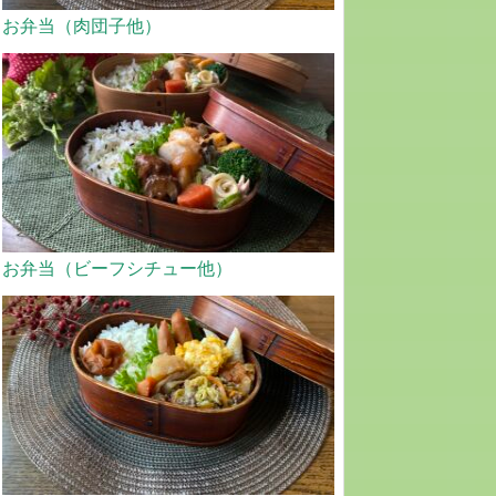
お弁当（肉団子他）
お弁当（ビーフシチュー他）