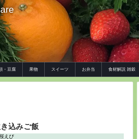
iare
類・豆腐
果物
スイーツ
お弁当
食材解説 雑穀
炊き込みご飯
桜えび