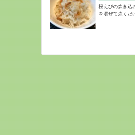
桜えびの炊き込
を混ぜて炊くだ