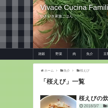
Vivace Cucina Famil
いきいき家族ごはん
雑穀
野菜
肉
魚介
豆
ホーム
魚介
桜えび
「
桜えび
」
一覧
桜えびの
2018/3/7