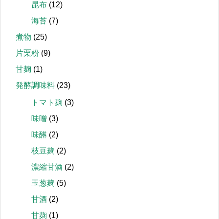
昆布
(12)
海苔
(7)
煮物
(25)
片栗粉
(9)
甘麹
(1)
発酵調味料
(23)
トマト麹
(3)
味噌
(3)
味醂
(2)
枝豆麹
(2)
濃縮甘酒
(2)
玉葱麹
(5)
甘酒
(2)
甘麹
(1)