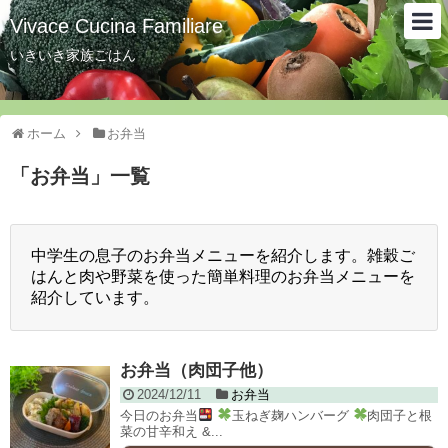
Vivace Cucina Familiare
いきいき家族ごはん
ホーム
お弁当
「
お弁当
」
一覧
中学生の息子のお弁当メニューを紹介します。雑穀ご
はんと肉や野菜を使った簡単料理のお弁当メニューを
紹介しています。
お弁当（肉団子他）
2024/12/11
お弁当
今日のお弁当
玉ねぎ麹ハンバーグ
肉団子と根
菜の甘辛和え &...