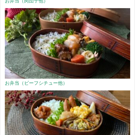
お弁当（肉団子他）
お弁当（ビーフシチュー他）