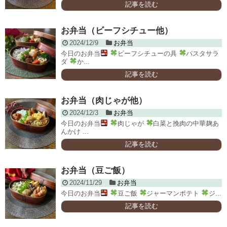
記事を読む
お弁当（ビーフシチュー他）
2024/12/9
お弁当
今日のお弁当
ビーフシチューの具
パスタサラ
ダ
か...
記事を読む
お弁当（肉じゃが他）
2024/12/3
お弁当
今日のお弁当
肉じゃが
白菜と挽肉の中華麹あ
んかけ ...
記事を読む
お弁当（豆ご飯）
2024/11/29
お弁当
今日のお弁当
豆ご飯
ジャーマンポテト
ジ...
記事を読む