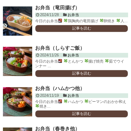
お弁当（竜田揚げ）
2024/11/28
お弁当
今日のお弁当
鶏胸肉の竜田揚げ
卵焼き
人...
記事を読む
お弁当（しらすご飯）
2024/11/26
お弁当
今日のお弁当
とんかつ
揚げ焼売
茹でウイ
ンナー ...
記事を読む
お弁当（ハムかつ他）
2024/11/19
お弁当
今日のお弁当
ハムかつ
ピーマンのおかか和え
焼き...
記事を読む
お弁当（春巻き他）