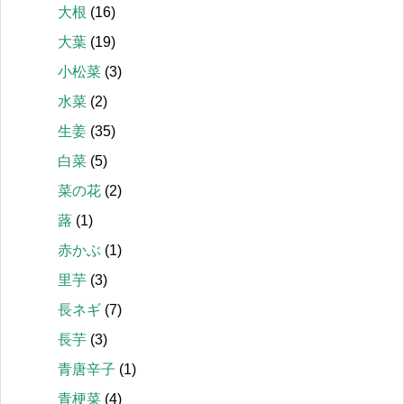
大根
(16)
大葉
(19)
小松菜
(3)
水菜
(2)
生姜
(35)
白菜
(5)
菜の花
(2)
蕗
(1)
赤かぶ
(1)
里芋
(3)
長ネギ
(7)
長芋
(3)
青唐辛子
(1)
青梗菜
(4)