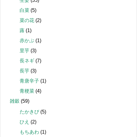
生姜
(35)
白菜
(5)
菜の花
(2)
蕗
(1)
赤かぶ
(1)
里芋
(3)
長ネギ
(7)
長芋
(3)
青唐辛子
(1)
青梗菜
(4)
雑穀
(59)
たかきび
(5)
ひえ
(2)
もちあわ
(1)