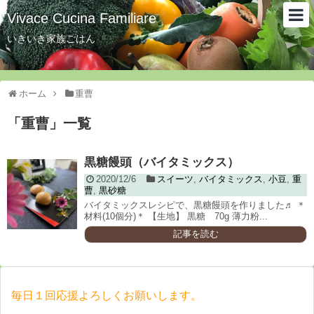
Vivace Cucina Familiare
いきいき家族ごはん
ホーム
重曹
「
重曹
」
一覧
黒糖饅頭（バイタミックス）
2020/12/6
スイーツ
,
バイタミックス
,
小豆
,
重
曹
,
黒砂糖
バイタミックスレシピで、黒糖饅頭を作りました♬ ＊
材料(10個分)＊ 【生地】 黒糖 70g 薄力粉...
記事を読む
毎日１回応援よろしくお願いします。