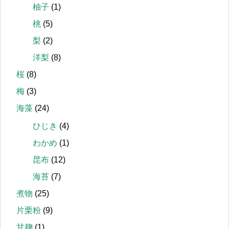
柚子
(1)
桃
(5)
梨
(2)
洋梨
(8)
桜
(8)
梅
(3)
海藻
(24)
ひじき
(4)
わかめ
(1)
昆布
(12)
海苔
(7)
煮物
(25)
片栗粉
(9)
甘麹
(1)