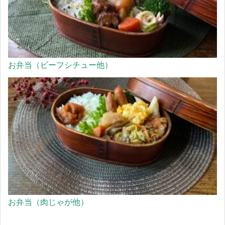
お弁当（ビーフシチュー他）
お弁当（肉じゃが他）