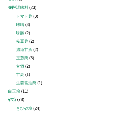
発酵調味料
(23)
トマト麹
(3)
味噌
(3)
味醂
(2)
枝豆麹
(2)
濃縮甘酒
(2)
玉葱麹
(5)
甘酒
(2)
甘麹
(1)
生姜醤油麹
(1)
白玉粉
(11)
砂糖
(78)
きび砂糖
(24)