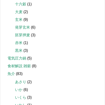
十六穀
(1)
大麦
(2)
玄米
(9)
発芽玄米
(6)
胚芽押麦
(3)
赤米
(1)
黒米
(3)
電気圧力鍋
(5)
食材解説 雑穀
(8)
魚介
(83)
あさり
(2)
いか
(6)
いくら
(3)