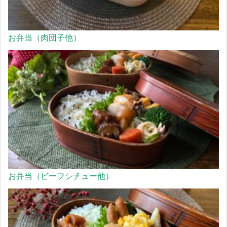
お弁当（肉団子他）
お弁当（ビーフシチュー他）