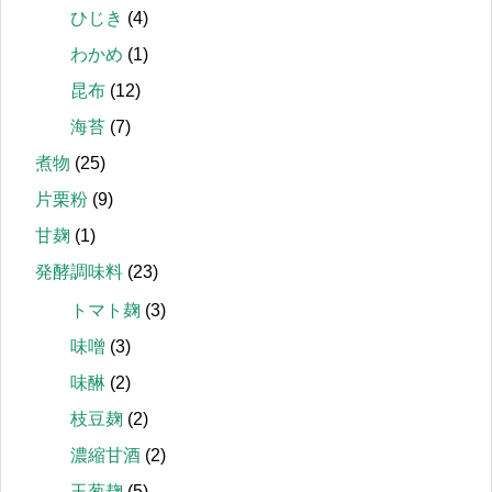
ひじき
(4)
わかめ
(1)
昆布
(12)
海苔
(7)
煮物
(25)
片栗粉
(9)
甘麹
(1)
発酵調味料
(23)
トマト麹
(3)
味噌
(3)
味醂
(2)
枝豆麹
(2)
濃縮甘酒
(2)
玉葱麹
(5)