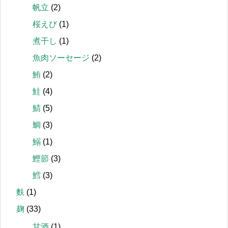
帆立
(2)
桜えび
(1)
煮干し
(1)
魚肉ソーセージ
(2)
鮪
(2)
鮭
(4)
鯖
(5)
鯛
(3)
鰯
(1)
鰹節
(3)
鱈
(3)
麩
(1)
麹
(33)
甘酒
(1)