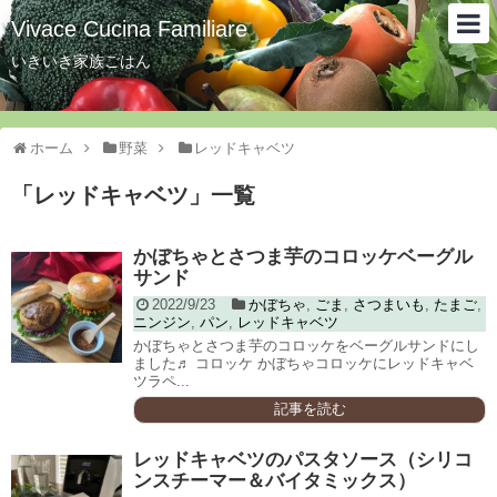
Vivace Cucina Familiare
いきいき家族ごはん
ホーム
野菜
レッドキャベツ
「
レッドキャベツ
」
一覧
かぼちゃとさつま芋のコロッケベーグル
サンド
2022/9/23
かぼちゃ
,
ごま
,
さつまいも
,
たまご
,
ニンジン
,
パン
,
レッドキャベツ
かぼちゃとさつま芋のコロッケをベーグルサンドにし
ました♬ コロッケ かぼちゃコロッケにレッドキャベ
ツラペ...
記事を読む
レッドキャベツのパスタソース（シリコ
ンスチーマー＆バイタミックス）