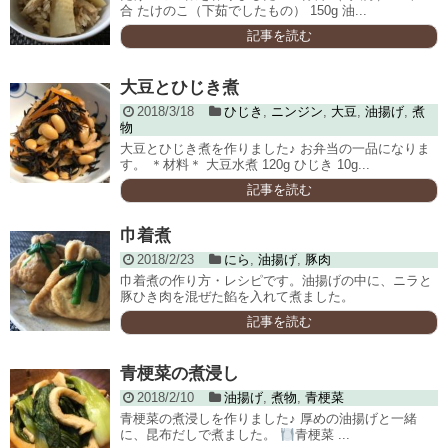
合 たけのこ（下茹でしたもの） 150g 油...
記事を読む
大豆とひじき煮
2018/3/18
ひじき
,
ニンジン
,
大豆
,
油揚げ
,
煮
物
大豆とひじき煮を作りました♪ お弁当の一品になりま
す。 ＊材料＊ 大豆水煮 120g ひじき 10g...
記事を読む
巾着煮
2018/2/23
にら
,
油揚げ
,
豚肉
巾着煮の作り方・レシピです。油揚げの中に、ニラと
豚ひき肉を混ぜた餡を入れて煮ました。
記事を読む
青梗菜の煮浸し
2018/2/10
油揚げ
,
煮物
,
青梗菜
青梗菜の煮浸しを作りました♪ 厚めの油揚げと一緒
に、昆布だしで煮ました。
青梗菜 ...