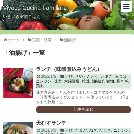
Vivace Cucina Familiare
いきいき家族ごはん
ホーム
豆類・豆腐
油揚げ
「
油揚げ
」
一覧
ランチ（味噌煮込みうどん）
2022/1/5
えび
,
さやえんどう
,
たまご
,
みつば
,
ニンジン
,
味噌
,
木綿豆腐
,
椎茸
,
油揚げ
,
煮物
,
長ネギ
,
鶏肉
味噌煮込みうどんを作りました♪ コナマルケさんの
「味噌煮込みうどんセット」を使っています。 （5セ
ットの乾麺・生...
記事を読む
天むすランチ
2021/8/5
えび
,
たまご
,
ねぎ
,
ひじき
,
ニンジン
,