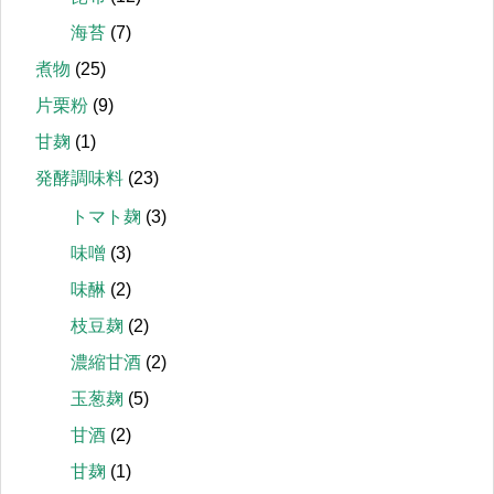
海苔
(7)
煮物
(25)
片栗粉
(9)
甘麹
(1)
発酵調味料
(23)
トマト麹
(3)
味噌
(3)
味醂
(2)
枝豆麹
(2)
濃縮甘酒
(2)
玉葱麹
(5)
甘酒
(2)
甘麹
(1)