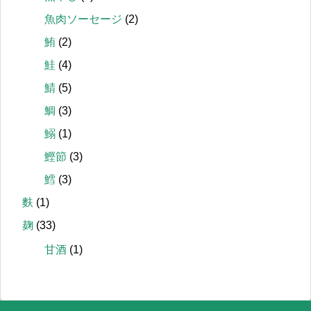
魚肉ソーセージ
(2)
鮪
(2)
鮭
(4)
鯖
(5)
鯛
(3)
鰯
(1)
鰹節
(3)
鱈
(3)
麩
(1)
麹
(33)
甘酒
(1)