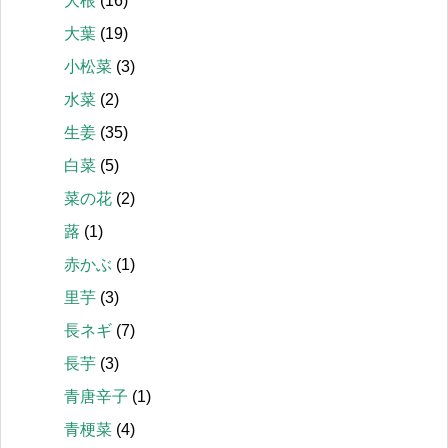
大根
(16)
大葉
(19)
小松菜
(3)
水菜
(2)
生姜
(35)
白菜
(5)
菜の花
(2)
蕗
(1)
赤かぶ
(1)
里芋
(3)
長ネギ
(7)
長芋
(3)
青唐辛子
(1)
青梗菜
(4)