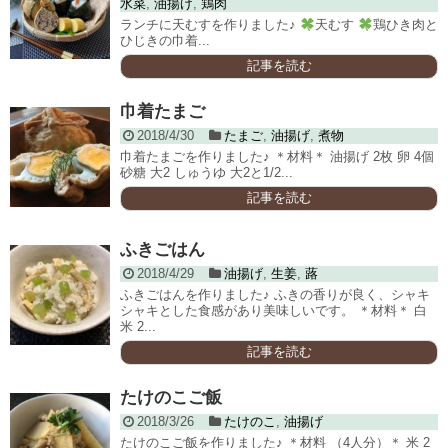
水菜
,
油揚げ
,
鶏肉
ランチに天むすを作りました♪
天むす
鶏ひき肉と
ひじきの巾着...
記事を読む
巾着たまご
2018/4/30
たまご
,
油揚げ
,
煮物
巾着たまごを作りました♪ ＊材料＊ 油揚げ 2枚 卵 4個
砂糖 大2 しゅうゆ 大2と1/2...
記事を読む
ふきごはん
2018/4/29
油揚げ
,
生姜
,
蕗
ふきごはんを作りました♪ ふきの香りが良く、シャキ
シャキとした食感があり美味しいです。 ＊材料＊ 白
米 2...
記事を読む
たけのこご飯
2018/3/26
たけのこ
,
油揚げ
たけのこご飯を作りました♪ ＊材料 （4人分）＊ 米 2