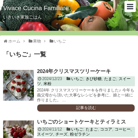
Vivace Cucina Familiare
いきいき家族ごはん
ホーム
果物
いちご
「
いちご
」
一覧
2024年クリスマスツリーケーキ
2024/12/23
いちご
,
きび砂糖
,
たまご
,
スイー
ツ
,
米粉
2024年 クリスマスツリーケーキを作りました♪ 今年も
義父母から頂いた大事なレシピを参考に、娘と一緒に
作りました。 ...
記事を読む
いちごのショートケーキとティラミス
2024/11/12
いちご
,
たまご
,
ココア
,
コーヒー
,
スイーツ
,
チーズ
,
粉ゼラチン