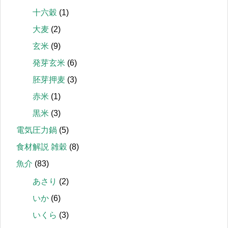
十六穀
(1)
大麦
(2)
玄米
(9)
発芽玄米
(6)
胚芽押麦
(3)
赤米
(1)
黒米
(3)
電気圧力鍋
(5)
食材解説 雑穀
(8)
魚介
(83)
あさり
(2)
いか
(6)
いくら
(3)