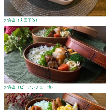
お弁当（肉団子他）
お弁当（ビーフシチュー他）