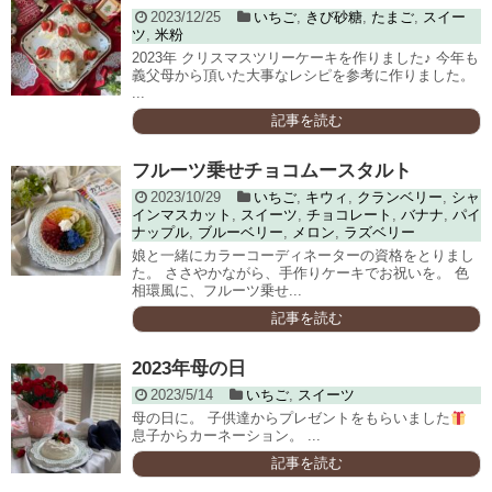
2023/12/25
いちご
,
きび砂糖
,
たまご
,
スイー
ツ
,
米粉
2023年 クリスマスツリーケーキを作りました♪ 今年も
義父母から頂いた大事なレシピを参考に作りました。
...
記事を読む
フルーツ乗せチョコムースタルト
2023/10/29
いちご
,
キウィ
,
クランベリー
,
シャ
インマスカット
,
スイーツ
,
チョコレート
,
バナナ
,
パイ
ナップル
,
ブルーベリー
,
メロン
,
ラズベリー
娘と一緒にカラーコーディネーターの資格をとりまし
た。 ささやかながら、手作りケーキでお祝いを。 色
相環風に、フルーツ乗せ...
記事を読む
2023年母の日
2023/5/14
いちご
,
スイーツ
母の日に。 子供達からプレゼントをもらいました
息子からカーネーション。 ...
記事を読む