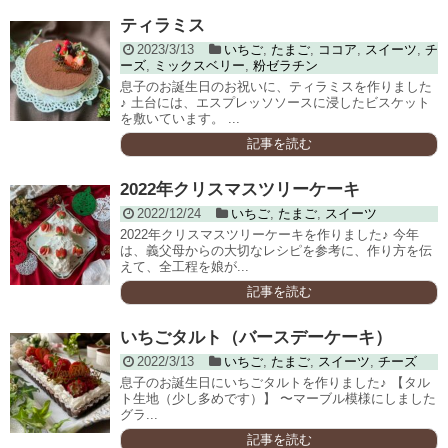
ティラミス
2023/3/13
いちご
,
たまご
,
ココア
,
スイーツ
,
チ
ーズ
,
ミックスベリー
,
粉ゼラチン
息子のお誕生日のお祝いに、ティラミスを作りました
♪ 土台には、エスプレッソソースに浸したビスケット
を敷いています。 ...
記事を読む
2022年クリスマスツリーケーキ
2022/12/24
いちご
,
たまご
,
スイーツ
2022年クリスマスツリーケーキを作りました♪ 今年
は、義父母からの大切なレシピを参考に、作り方を伝
えて、全工程を娘が...
記事を読む
いちごタルト（バースデーケーキ）
2022/3/13
いちご
,
たまご
,
スイーツ
,
チーズ
息子のお誕生日にいちごタルトを作りました♪ 【タル
ト生地（少し多めです）】 〜マーブル模様にしました
グラ...
記事を読む