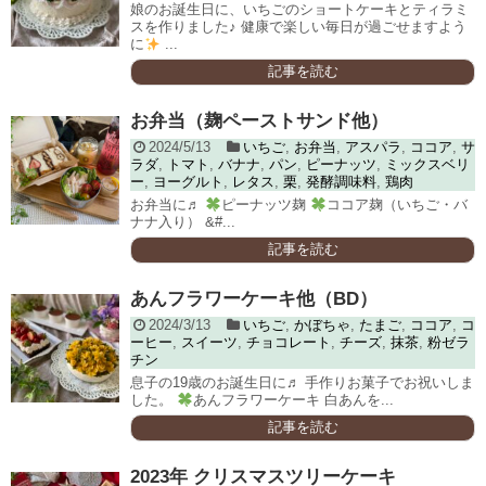
娘のお誕生日に、いちごのショートケーキとティラミ
スを作りました♪ 健康で楽しい毎日が過ごせますよう
に
...
記事を読む
お弁当（麹ペーストサンド他）
2024/5/13
いちご
,
お弁当
,
アスパラ
,
ココア
,
サ
ラダ
,
トマト
,
バナナ
,
パン
,
ピーナッツ
,
ミックスベリ
ー
,
ヨーグルト
,
レタス
,
栗
,
発酵調味料
,
鶏肉
お弁当に♬
ピーナッツ麹
ココア麹（いちご・バ
ナナ入り） &#...
記事を読む
あんフラワーケーキ他（BD）
2024/3/13
いちご
,
かぼちゃ
,
たまご
,
ココア
,
コ
ーヒー
,
スイーツ
,
チョコレート
,
チーズ
,
抹茶
,
粉ゼラ
チン
息子の19歳のお誕生日に♬ 手作りお菓子でお祝いしま
した。
あんフラワーケーキ 白あんを...
記事を読む
2023年 クリスマスツリーケーキ