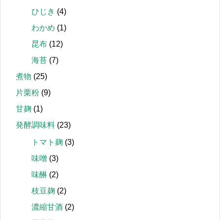
ひじき
(4)
わかめ
(1)
昆布
(12)
海苔
(7)
煮物
(25)
片栗粉
(9)
甘麹
(1)
発酵調味料
(23)
トマト麹
(3)
味噌
(3)
味醂
(2)
枝豆麹
(2)
濃縮甘酒
(2)