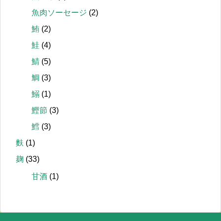
魚肉ソーセージ
(2)
鮪
(2)
鮭
(4)
鯖
(5)
鯛
(3)
鰯
(1)
鰹節
(3)
鱈
(3)
麩
(1)
麹
(33)
甘酒
(1)