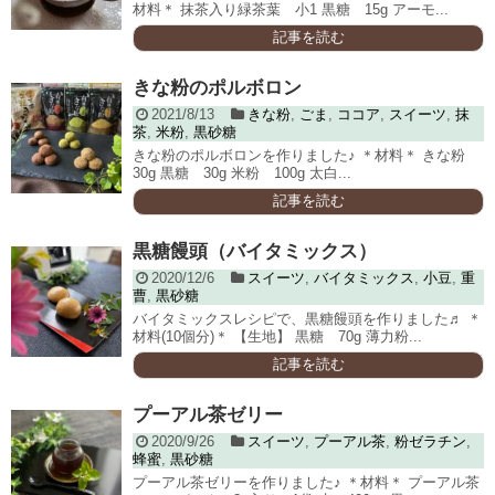
材料＊ 抹茶入り緑茶葉 小1 黒糖 15g アーモ...
記事を読む
きな粉のポルボロン
2021/8/13
きな粉
,
ごま
,
ココア
,
スイーツ
,
抹
茶
,
米粉
,
黒砂糖
きな粉のポルボロンを作りました♪ ＊材料＊ きな粉
30g 黒糖 30g 米粉 100g 太白...
記事を読む
黒糖饅頭（バイタミックス）
2020/12/6
スイーツ
,
バイタミックス
,
小豆
,
重
曹
,
黒砂糖
バイタミックスレシピで、黒糖饅頭を作りました♬ ＊
材料(10個分)＊ 【生地】 黒糖 70g 薄力粉...
記事を読む
プーアル茶ゼリー
2020/9/26
スイーツ
,
プーアル茶
,
粉ゼラチン
,
蜂蜜
,
黒砂糖
プーアル茶ゼリーを作りました♪ ＊材料＊ プーアル茶