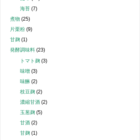
海苔
(7)
煮物
(25)
片栗粉
(9)
甘麹
(1)
発酵調味料
(23)
トマト麹
(3)
味噌
(3)
味醂
(2)
枝豆麹
(2)
濃縮甘酒
(2)
玉葱麹
(5)
甘酒
(2)
甘麹
(1)