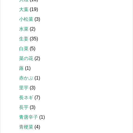
大葉
(19)
小松菜
(3)
水菜
(2)
生姜
(35)
白菜
(5)
菜の花
(2)
蕗
(1)
赤かぶ
(1)
里芋
(3)
長ネギ
(7)
長芋
(3)
青唐辛子
(1)
青梗菜
(4)