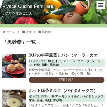
Vivace Cucina Familiare
いきいき家族ごはん
ホーム
砂糖
黒砂糖
「
黒砂糖
」
一覧
米粉の中華風蒸しパン（マーラーカオ）
2023/7/9
たまご
,
スイーツ
,
ボニーク
,
レーズ
ン
,
米粉
,
胡桃
,
黒砂糖
米粉の中華風蒸しパン（マーラーカオ）を作りました
♪ ＊材料（4個分）＊ 黒砂糖 40g 牛乳 50...
記事を読む
ホット緑茶ミルク（バイタミックス）
2021/10/15
アーモンドミルク
,
バイタミックス
,
抹茶
,
緑茶
,
葛粉
,
黒砂糖
バイタミックスでホット緑茶ミルクを作りました♬ ＊