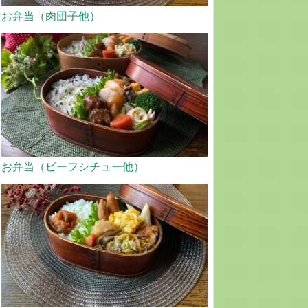
お弁当（肉団子他）
お弁当（ビーフシチュー他）