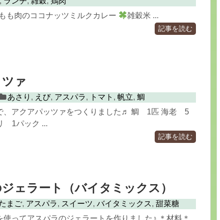
,
ランチ
,
雑穀
,
鶏肉
もも肉のココナッツミルクカレー
雑穀米 ...
記事を読む
ッツァ
あさり
,
えび
,
アスパラ
,
トマト
,
帆立
,
鯛
、アクアパッツァをつくりました♬ 鯛 1匹 海老 5
 1パック ...
記事を読む
のジェラート（バイタミックス）
たまご
,
アスパラ
,
スイーツ
,
バイタミックス
,
甜菜糖
を使ってアスパラのジェラートを作りました♪ ＊材料＊