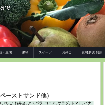
iare
類・豆腐
果物
スイーツ
お弁当
食材解説 雑穀
麹ペーストサンド他）
いちご
,
お弁当
,
アスパラ
,
ココア
,
サラダ
,
トマト
,
バナ