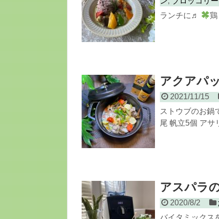
ン
,
ブロッコリー
ランチに♬
鶏
アクアパ
2021/11/15
ストウブのお鍋で
尾 帆立5個 アサリ
アスパラ
2020/8/2
バイタミックス