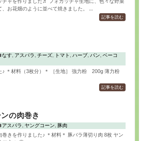
ッチャを作りました♬ フォカッチャ生地に、色々な野菜
、お花畑のように並べて焼きました。 ...
記事を読む
なす
,
アスパラ
,
チーズ
,
トマト
,
ハーブ
,
パン
,
ベーコ
♪ ＊材料（3枚分）＊ ［生地］ 強力粉 200g 薄力粉
記事を読む
ーンの肉巻き
アスパラ
,
ヤングコーン
,
豚肉
巻きを作りました♪ ＊材料＊ 豚バラ薄切り肉 8枚 ヤン