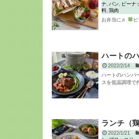
ナ
,
パン
,
ピーナ
料
,
鶏肉
お弁当に♬
ピ
ハートの
2022/2/14
ハートのハンバ
スを低温調理で作り
ランチ（
2022/1/21