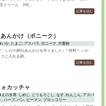
生クリーム 200...
記事を読む
白あんかけ（ボニーク）
いか
,
たまご
,
アスパラ
,
ボニーク
,
片栗粉
で、いかの卵白あんかけを作りました♪ ＊材料＊ いか
クに入れる調...
記事を読む
フォカッチャ
えのき茸
,
しめじ
,
とうもろこし
,
なす
,
れんこん
,
アスパ
ト
,
ハーブ
,
パン
,
ピーマン
,
ブロッコリー