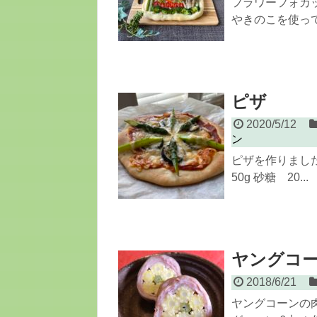
フラワーフォカ
やきのこを使って
ピザ
2020/5/12
ン
ピザを作りました
50g 砂糖 20...
ヤングコ
2018/6/21
ヤングコーンの肉