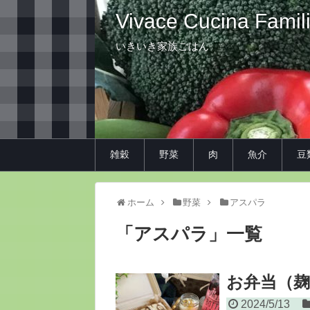
Vivace Cucina Famil
いきいき家族ごはん
雑穀
野菜
肉
魚介
豆
ホーム
野菜
アスパラ
「
アスパラ
」
一覧
お弁当（
2024/5/13