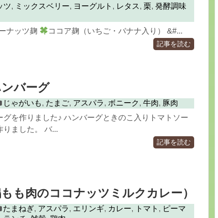
ッツ
,
ミックスベリー
,
ヨーグルト
,
レタス
,
栗
,
発酵調味
ーナッツ麹
ココア麹（いちご・バナナ入り） &#...
記事を読む
ハンバーグ
じゃがいも
,
たまご
,
アスパラ
,
ボニーク
,
牛肉
,
豚肉
ーグを作りました♪ ハンバーグときのこ入りトマトソー
ました。 バ...
記事を読む
鶏もも肉のココナッツミルクカレー）
たまねぎ
,
アスパラ
,
エリンギ
,
カレー
,
トマト
,
ピーマ