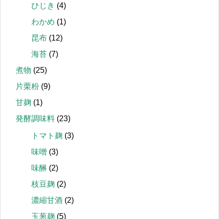
ひじき
(4)
わかめ
(1)
昆布
(12)
海苔
(7)
煮物
(25)
片栗粉
(9)
甘麹
(1)
発酵調味料
(23)
トマト麹
(3)
味噌
(3)
味醂
(2)
枝豆麹
(2)
濃縮甘酒
(2)
玉葱麹
(5)