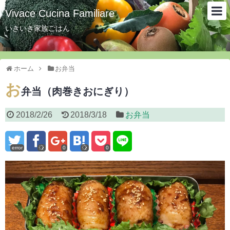
Vivace Cucina Familiare
いきいき家族ごはん
ホーム
お弁当
お
弁当（肉巻きおにぎり）
2018/2/26
2018/3/18
お弁当
error
0
0