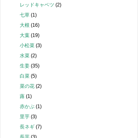
レッドキャベツ
(2)
七草
(1)
大根
(16)
大葉
(19)
小松菜
(3)
水菜
(2)
生姜
(35)
白菜
(5)
菜の花
(2)
蕗
(1)
赤かぶ
(1)
里芋
(3)
長ネギ
(7)
長芋
(3)