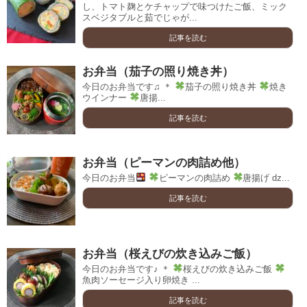
し、トマト麹とケチャップで味つけたご飯、ミック
スベジタブルと茹でじゃが...
記事を読む
お弁当（茄子の照り焼き丼）
今日のお弁当です♫ ＊
茄子の照り焼き丼
焼き
ウインナー
唐揚...
記事を読む
お弁当（ピーマンの肉詰め他）
今日のお弁当
ピーマンの肉詰め
唐揚げ ǳ...
記事を読む
お弁当（桜えびの炊き込みご飯）
今日のお弁当です♪ ＊
桜えびの炊き込みご飯
魚肉ソーセージ入り卵焼き ...
記事を読む