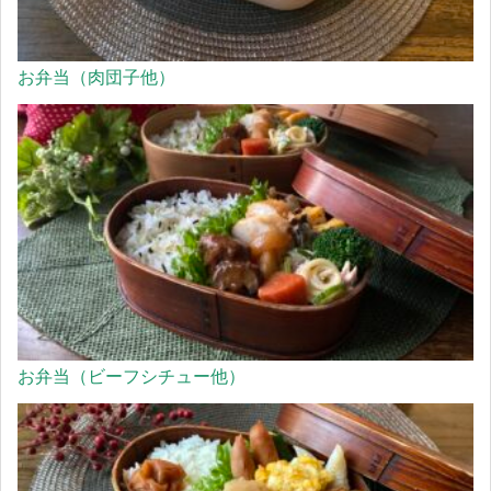
お弁当（肉団子他）
お弁当（ビーフシチュー他）