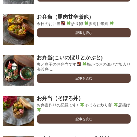
お弁当（豚肉甘辛煮他）
今日のお弁当
炒り卵
豚肉甘辛煮
...
記事を読む
お弁当(こいのぼりとかぶと)
夫と息子のお弁当です
梅かつおの混ぜご飯入り
海苔弁 ...
記事を読む
お弁当（そぼろ丼）
お弁当作りの記録です♪
そぼろと炒り卵
唐揚げ
...
記事を読む