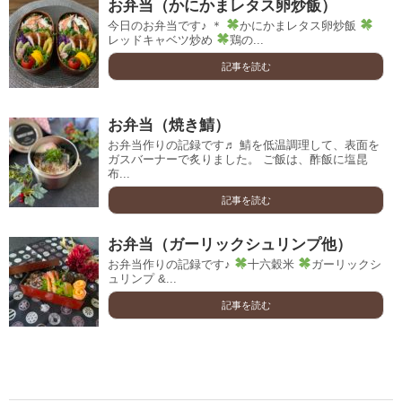
お弁当（かにかまレタス卵炒飯）
今日のお弁当です♪ ＊
かにかまレタス卵炒飯
レッドキャベツ炒め
鶏の...
記事を読む
お弁当（焼き鯖）
お弁当作りの記録です♬ 鯖を低温調理して、表面を
ガスバーナーで炙りました。 ご飯は、酢飯に塩昆
布...
記事を読む
お弁当（ガーリックシュリンプ他）
お弁当作りの記録です♪
十六穀米
ガーリックシ
ュリンプ &...
記事を読む