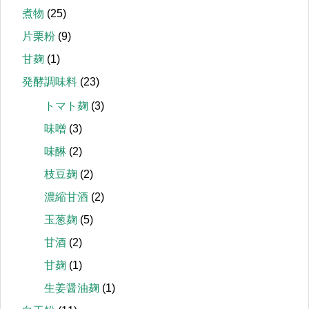
煮物
(25)
片栗粉
(9)
甘麹
(1)
発酵調味料
(23)
トマト麹
(3)
味噌
(3)
味醂
(2)
枝豆麹
(2)
濃縮甘酒
(2)
玉葱麹
(5)
甘酒
(2)
甘麹
(1)
生姜醤油麹
(1)