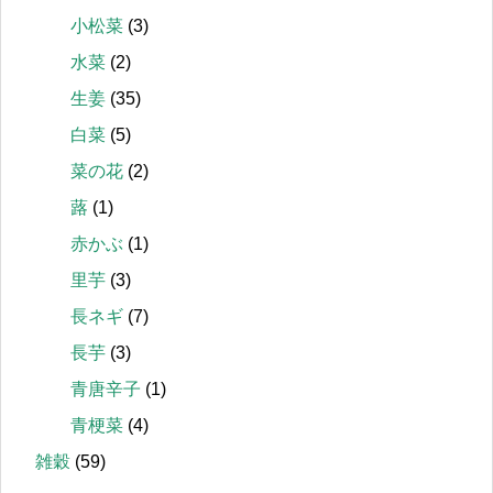
小松菜
(3)
水菜
(2)
生姜
(35)
白菜
(5)
菜の花
(2)
蕗
(1)
赤かぶ
(1)
里芋
(3)
長ネギ
(7)
長芋
(3)
青唐辛子
(1)
青梗菜
(4)
雑穀
(59)