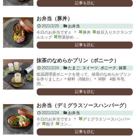
記事を読む
お弁当（豚丼）
2021/2/25
お弁当
今日のお弁当です♬ ＊
豚丼
枝豆入りスクランブ
ルエッグ
野菜炒め ...
記事を読む
抹茶のなめらかプリン（ボニーク）
2021/2/24
たまご
,
スイーツ
,
ボニーク
,
抹茶
低温調理器ボニークを使って、抹茶のなめらかプリン
を作りました♪ ＊材料（8個分）＊ M卵 4個 牛乳
35...
記事を読む
お弁当（デミグラスソースハンバーグ）
2021/2/24
お弁当
今日のお弁当です♬ ＊
デミグラスソースハンバー
グ
餃子
コン...
記事を読む