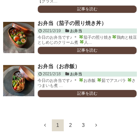
【クラス...
記事を読む
お弁当（茄子の照り焼き丼）
2021/2/19
お弁当
今日のお弁当です♪ ＊
茄子の照り焼き
鶏肉と枝豆
としめじのクリーム煮
人...
記事を読む
お弁当（お赤飯）
2021/2/18
お弁当
今日のお弁当です♪ ＊
お赤飯
茹でアスパラ
さ
つまいも煮 ...
記事を読む
1
2
3