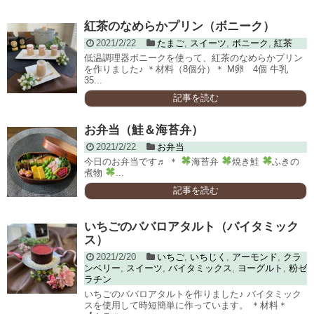
紅茶のなめらかプリン（ボニーク）
2021/2/22
たまご
,
スイーツ
,
ボニーク
,
紅茶
低温調理器ボニークを使って、紅茶のなめらかプリン
を作りました♪ ＊材料（8個分）＊ M卵 4個 牛乳
35...
記事を読む
お弁当（鮭＆海苔弁）
2021/2/22
お弁当
今日のお弁当です♬ ＊
海苔弁
焼き鮭
ふきの
煮物
...
記事を読む
いちごのババロアタルト（バイタミック
ス）
2021/2/20
いちご
,
いちじく
,
アーモンド
,
クラ
ンベリー
,
スイーツ
,
バイタミックス
,
ヨーグルト
,
粉ゼ
ラチン
いちごのババロアタルトを作りました♪ バイタミック
スを使用して時短簡単に作っています。 ＊材料＊