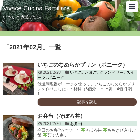
Vivace Cucina Familiare
いきいき家族ごはん
「
2021年02月
」
一覧
いちごのなめらかプリン（ボニーク）
2021/2/28
いちご
,
たまご
,
クランベリー
,
スイ
ーツ
,
ボニーク
低温調理器ボニークを使って、いちごのなめらかプリ
ンを作りました♪ ＊材料（8個分）＊ M卵 4個 牛乳
1...
記事を読む
お弁当（そぼろ丼）
2021/2/26
お弁当
今日のお弁当です♬ ＊
そぼろ丼
もちきび入りご
飯
茹で人参 ...