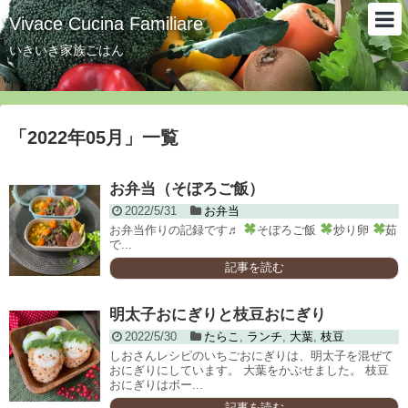
Vivace Cucina Familiare
いきいき家族ごはん
「
2022年05月
」
一覧
お弁当（そぼろご飯）
2022/5/31
お弁当
お弁当作りの記録です♬
そぼろご飯
炒り卵
茹
で...
記事を読む
明太子おにぎりと枝豆おにぎり
2022/5/30
たらこ
,
ランチ
,
大葉
,
枝豆
しおさんレシピのいちごおにぎりは、明太子を混ぜて
おにぎりにしています。 大葉をかぶせました。 枝豆
おにぎりはボー...
記事を読む