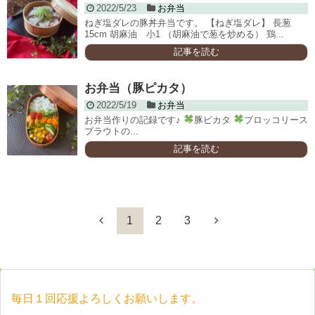
2022/5/23
お弁当
ねぎ塩ダレの豚丼弁当です。 【ねぎ塩ダレ】 長葱
15cm 胡麻油 小1 （胡麻油で葱を炒める） 鶏...
記事を読む
お弁当（豚ピカタ）
2022/5/19
お弁当
お弁当作りの記録です♪
豚ピカタ
ブロッコリース
プラウトの...
記事を読む
1
2
3
毎日１回応援よろしくお願いします。