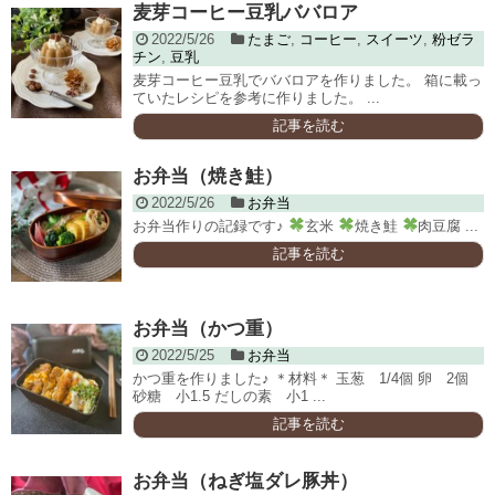
麦芽コーヒー豆乳ババロア
2022/5/26
たまご
,
コーヒー
,
スイーツ
,
粉ゼラ
チン
,
豆乳
麦芽コーヒー豆乳でババロアを作りました。 箱に載っ
ていたレシピを参考に作りました。 ...
記事を読む
お弁当（焼き鮭）
2022/5/26
お弁当
お弁当作りの記録です♪
玄米
焼き鮭
肉豆腐 ...
記事を読む
お弁当（かつ重）
2022/5/25
お弁当
かつ重を作りました♪ ＊材料＊ 玉葱 1/4個 卵 2個
砂糖 小1.5 だしの素 小1 ...
記事を読む
お弁当（ねぎ塩ダレ豚丼）