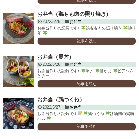
お弁当（鶏もも肉の照り焼き）
2022/5/29
お弁当
お弁当作りの記録です♪
鶏もも肉の照り焼き
炒り
卵
...
記事を読む
お弁当（豚丼）
2022/5/28
お弁当
お弁当作りの記録です♪
豚丼
笹かま
ビアハム
とチー...
記事を読む
お弁当（鶏つくね）
2022/5/27
お弁当
お弁当作りの記録です
鶏つくね
醤油麹の鶏胸
ハム
...
記事を読む