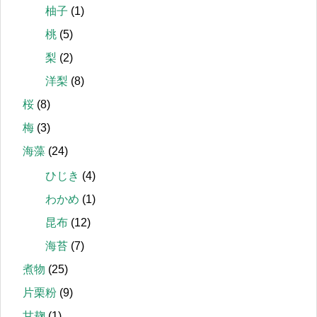
柚子
(1)
桃
(5)
梨
(2)
洋梨
(8)
桜
(8)
梅
(3)
海藻
(24)
ひじき
(4)
わかめ
(1)
昆布
(12)
海苔
(7)
煮物
(25)
片栗粉
(9)
甘麹
(1)