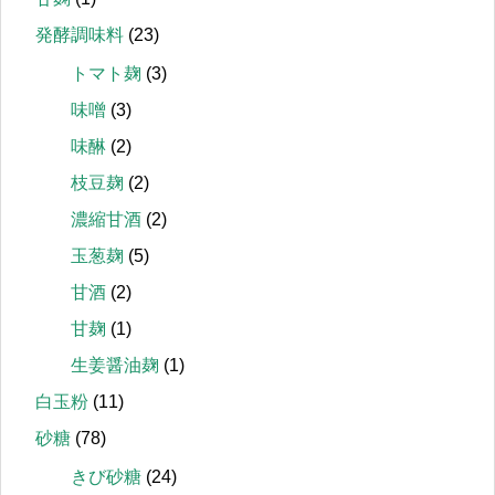
発酵調味料
(23)
トマト麹
(3)
味噌
(3)
味醂
(2)
枝豆麹
(2)
濃縮甘酒
(2)
玉葱麹
(5)
甘酒
(2)
甘麹
(1)
生姜醤油麹
(1)
白玉粉
(11)
砂糖
(78)
きび砂糖
(24)