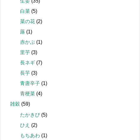
生姜
(35)
白菜
(5)
菜の花
(2)
蕗
(1)
赤かぶ
(1)
里芋
(3)
長ネギ
(7)
長芋
(3)
青唐辛子
(1)
青梗菜
(4)
雑穀
(59)
たかきび
(5)
ひえ
(2)
もちあわ
(1)