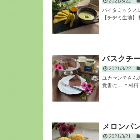
2021/3/22
バイタミックス
【チヂミ生地】 枝
バスクチ
2021/3/22
ユカセンチさん
覚書に… ＊材料（1
メロンパ
2021/3/21