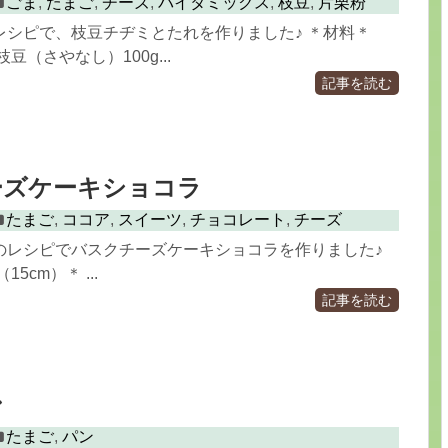
ごま
,
たまご
,
チーズ
,
バイタミックス
,
枝豆
,
片栗粉
レシピで、枝豆チヂミとたれを作りました♪ ＊材料＊
豆（さやなし）100g...
記事を読む
ーズケーキショコラ
たまご
,
ココア
,
スイーツ
,
チョコレート
,
チーズ
のレシピでバスクチーズケーキショコラを作りました♪
5cm）＊ ...
記事を読む
ン
たまご
,
パン