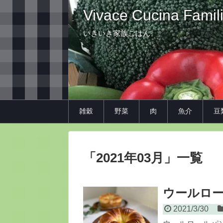
Vivace Cucina Famil
いきいき家族ごはん
雑穀
野菜
肉
魚介
豆
「
2021年03月
」
一覧
ウールロ
2021/3/30