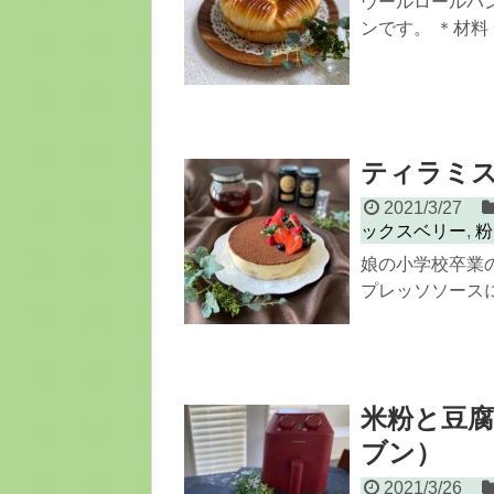
ウールロールパ
ンです。 ＊材料＊
ティラミ
2021/3/27
ックスベリー
,
粉
娘の小学校卒業
プレッソソースに
米粉と豆
ブン）
2021/3/26