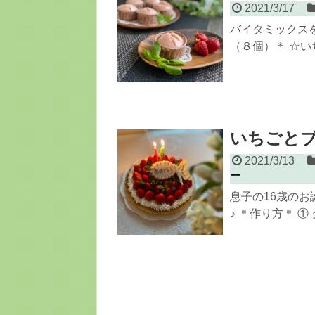
2021/3/17
バイタミックス
（８個）＊ ☆いち
いちごと
2021/3/13
ー
息子の16歳の
♪ ＊作り方＊ ①