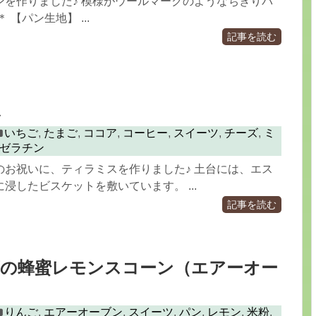
ンを作りました♪ 模様がウールマークのようなちぎりパ
 【パン生地】 ...
記事を読む
ス
いちご
,
たまご
,
ココア
,
コーヒー
,
スイーツ
,
チーズ
,
ミ
ゼラチン
のお祝いに、ティラミスを作りました♪ 土台には、エス
浸したビスケットを敷いています。 ...
記事を読む
腐の蜂蜜レモンスコーン（エアーオー
りんご
,
エアーオーブン
,
スイーツ
,
パン
,
レモン
,
米粉
,