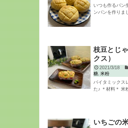
いつも作るパン
ンパンを作りました
枝豆とじ
クス）
2021/3/18
糖
,
米粉
バイタミックス
た♪ ＊材料＊ 米粉
いちごの