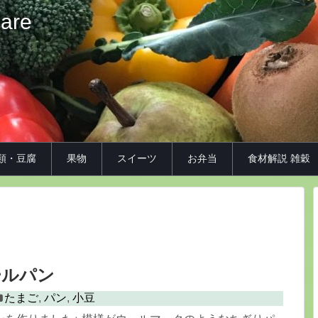
iare
類・豆腐
果物
スイーツ
お弁当
食材解説 雑穀
ールパン
たまご
,
パン
,
小豆