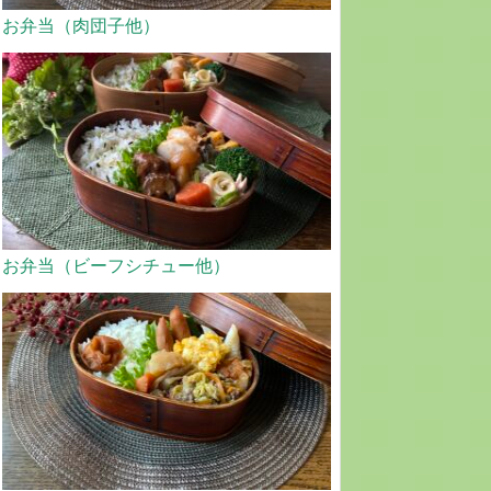
お弁当（肉団子他）
お弁当（ビーフシチュー他）