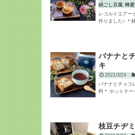
絹ごし豆腐
,
蜂蜜
レコルトエアー
作りました♪ ＊材料
バナナと
キ
2021/3/24
バナナとチョコ
料＊ ホットケーキミ
枝豆チヂ