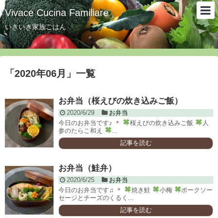
Vivace Cucina Familiare
いきいき家族ごはん
「
2020年06月
」
一覧
お弁当（桜えびの炊き込みご飯）
2020/6/29
お弁当
今日のお弁当です♪ ＊
桜えびの炊き込みご飯
人
参のたらこ和え
...
記事を読む
お弁当（鮭弁）
2020/6/25
お弁当
今日のお弁当です♫ ＊
焼き鮭
小梅
ポークソー
セージとチーズのくるく...
記事を読む