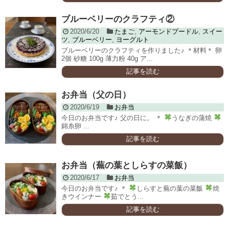
ブルーベリーのクラフティ②
2020/6/20
たまご
,
アーモンドプードル
,
スイー
ツ
,
ブルーベリー
,
ヨーグルト
ブルーベリーのクラフティを作りました♪ ＊材料＊ 卵
2個 砂糖 100g 薄力粉 40g ア...
記事を読む
お弁当（父の日）
2020/6/19
お弁当
今日のお弁当です♪ 父の日に。 ＊
うなぎの蒲焼
錦糸卵 ...
記事を読む
お弁当（蕪の葉としらすの菜飯）
2020/6/17
お弁当
今日のお弁当です♪ ＊
しらすと蕪の葉の菜飯
焼
きウインナー
茹でとう...
記事を読む