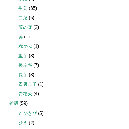
生姜
(35)
白菜
(5)
菜の花
(2)
蕗
(1)
赤かぶ
(1)
里芋
(3)
長ネギ
(7)
長芋
(3)
青唐辛子
(1)
青梗菜
(4)
雑穀
(59)
たかきび
(5)
ひえ
(2)