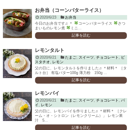
お弁当（コーンバターライス）
2020/6/23
お弁当
今日のお弁当です♫ ＊
コーンバターライス
さつ
まいものレモン煮
ミニ...
記事を読む
レモンタルト
2020/6/21
たまご
,
スイーツ
,
チョコレート
,
ピ
スタチオ
,
レモン
父の日に、レモンタルトを作りました♫ ＊材料＊ ［タ
ルト台］ 有塩バター100g 薄力粉 150g ...
記事を読む
レモンパイ
2020/6/21
たまご
,
スイーツ
,
チョコレート
,
パ
イ
,
レモン
父の日に、レモンパイを作りました♫ ＊材料＊ ［クレ
ーム・オ・シトロン（レモンクリーム）」 レモン果
汁 5...
記事を読む