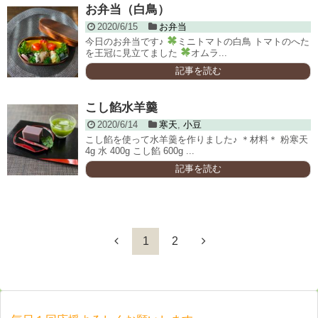
お弁当（白鳥）
2020/6/15
お弁当
今日のお弁当です♪
ミニトマトの白鳥 トマトのへた
を王冠に見立てました
オムラ...
記事を読む
こし餡水羊羹
2020/6/14
寒天
,
小豆
こし餡を使って水羊羹を作りました♪ ＊材料＊ 粉寒天
4g 水 400g こし餡 600g ...
記事を読む
1
2