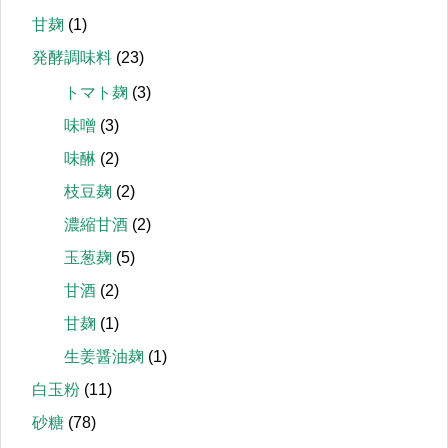
甘麹
(1)
発酵調味料
(23)
トマト麹
(3)
味噌
(3)
味醂
(2)
枝豆麹
(2)
濃縮甘酒
(2)
玉葱麹
(5)
甘酒
(2)
甘麹
(1)
生姜醤油麹
(1)
白玉粉
(11)
砂糖
(78)