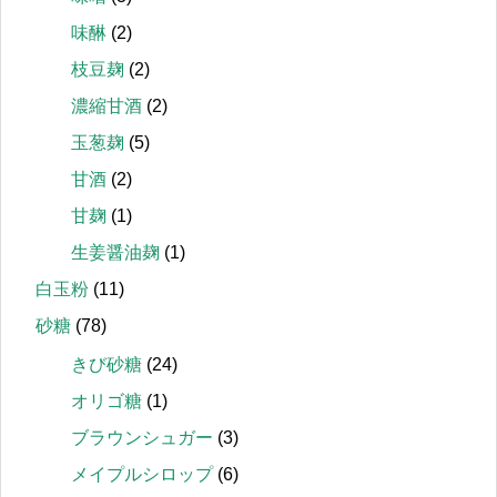
味醂
(2)
枝豆麹
(2)
濃縮甘酒
(2)
玉葱麹
(5)
甘酒
(2)
甘麹
(1)
生姜醤油麹
(1)
白玉粉
(11)
砂糖
(78)
きび砂糖
(24)
オリゴ糖
(1)
ブラウンシュガー
(3)
メイプルシロップ
(6)