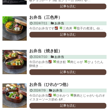
板チョコレート 1枚 生クリーム 100cc 砂...
記事を読む
お弁当（三色丼）
2024/7/11
お弁当
今日のお弁当です
三色丼
茄子の煮浸し ǳ...
記事を読む
お弁当（焼き鮭）
2024/7/10
お弁当
今日のお弁当
焼き鮭
肉じゃが
ひょうたん
卵焼き ...
記事を読む
お弁当（ひれかつ他）
2024/7/9
お弁当
今日のお弁当
ひれかつ
豚肉とじゃがいものオ
イスターソース炒め &#...
記事を読む