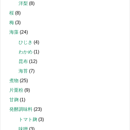
洋梨
(8)
桜
(8)
梅
(3)
海藻
(24)
ひじき
(4)
わかめ
(1)
昆布
(12)
海苔
(7)
煮物
(25)
片栗粉
(9)
甘麹
(1)
発酵調味料
(23)
トマト麹
(3)
味噌
(3)