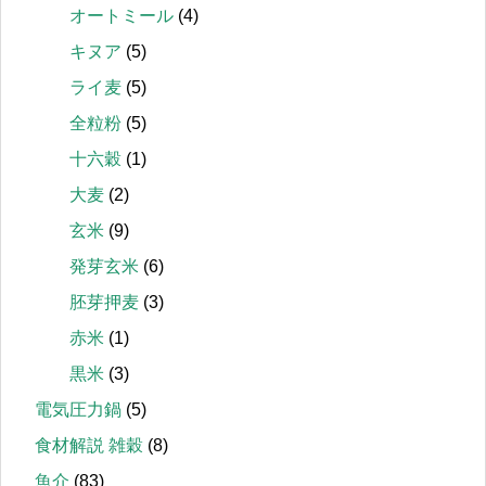
オートミール
(4)
キヌア
(5)
ライ麦
(5)
全粒粉
(5)
十六穀
(1)
大麦
(2)
玄米
(9)
発芽玄米
(6)
胚芽押麦
(3)
赤米
(1)
黒米
(3)
電気圧力鍋
(5)
食材解説 雑穀
(8)
魚介
(83)