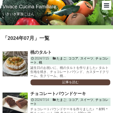
Vivace Cucina Familiare
いきいき家族ごはん
「
2024年07月
」
一覧
桃のタルト
2024/7/15
たまご
,
ココア
,
スイーツ
,
チョコレ
ート
,
桃
誕生日のお祝いに、桃のタルトを作りました♪ タルト
生地を焼き、チョコレートパウンド、カスタードクリ
ーム、生クリーム、桃...
記事を読む
チョコレートパウンドケーキ
2024/7/14
たまご
,
ココア
,
スイーツ
,
チョコレ
ート
チョコレートパウンドケーキを作りました♪ ＊材料＊