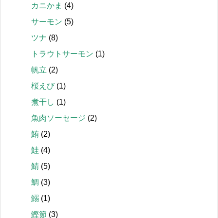
カニかま
(4)
サーモン
(5)
ツナ
(8)
トラウトサーモン
(1)
帆立
(2)
桜えび
(1)
煮干し
(1)
魚肉ソーセージ
(2)
鮪
(2)
鮭
(4)
鯖
(5)
鯛
(3)
鰯
(1)
鰹節
(3)