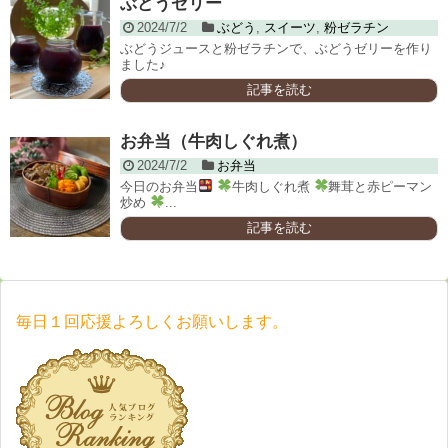
ぶどうゼリー
2024/7/2
ぶどう
,
スイーツ
,
粉ゼラチン
ぶどうジュースと粉ゼラチンで、ぶどうゼリーを作り
ました♪
記事を読む
お弁当（牛肉しぐれ煮）
2024/7/2
お弁当
今日のお弁当
牛肉しぐれ煮
舞茸と赤ピーマン
炒め
...
記事を読む
毎日１回応援よろしくお願いします。