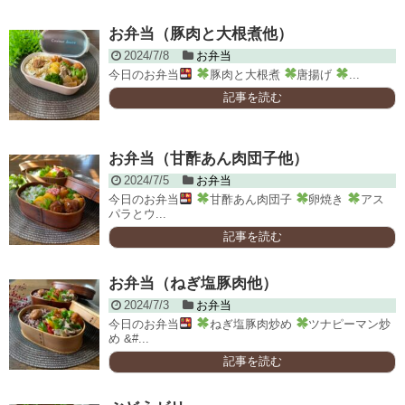
お弁当（豚肉と大根煮他）
2024/7/8
お弁当
今日のお弁当
豚肉と大根煮
唐揚げ
...
記事を読む
お弁当（甘酢あん肉団子他）
2024/7/5
お弁当
今日のお弁当
甘酢あん肉団子
卵焼き
アス
パラとウ...
記事を読む
お弁当（ねぎ塩豚肉他）
2024/7/3
お弁当
今日のお弁当
ねぎ塩豚肉炒め
ツナピーマン炒
め &#...
記事を読む