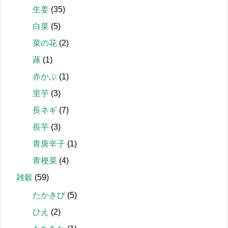
生姜
(35)
白菜
(5)
菜の花
(2)
蕗
(1)
赤かぶ
(1)
里芋
(3)
長ネギ
(7)
長芋
(3)
青唐辛子
(1)
青梗菜
(4)
雑穀
(59)
たかきび
(5)
ひえ
(2)