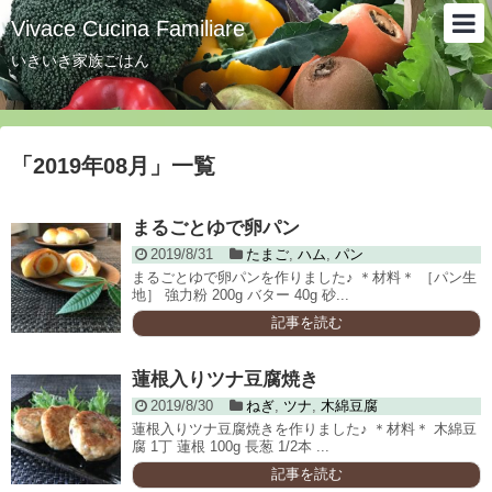
Vivace Cucina Familiare
いきいき家族ごはん
「
2019年08月
」
一覧
まるごとゆで卵パン
2019/8/31
たまご
,
ハム
,
パン
まるごとゆで卵パンを作りました♪ ＊材料＊ ［パン生
地］ 強力粉 200g バター 40g 砂...
記事を読む
蓮根入りツナ豆腐焼き
2019/8/30
ねぎ
,
ツナ
,
木綿豆腐
蓮根入りツナ豆腐焼きを作りました♪ ＊材料＊ 木綿豆
腐 1丁 蓮根 100g 長葱 1/2本 ...
記事を読む