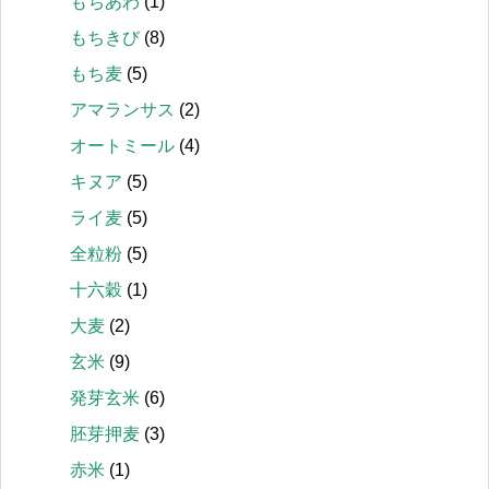
もちあわ
(1)
もちきび
(8)
もち麦
(5)
アマランサス
(2)
オートミール
(4)
キヌア
(5)
ライ麦
(5)
全粒粉
(5)
十六穀
(1)
大麦
(2)
玄米
(9)
発芽玄米
(6)
胚芽押麦
(3)
赤米
(1)