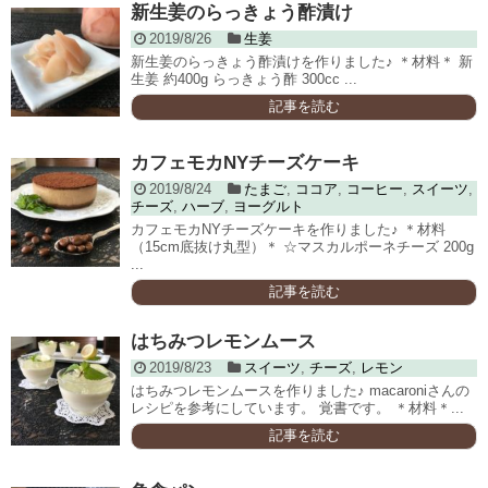
新生姜のらっきょう酢漬け
2019/8/26
生姜
新生姜のらっきょう酢漬けを作りました♪ ＊材料＊ 新
生姜 約400g らっきょう酢 300cc ...
記事を読む
カフェモカNYチーズケーキ
2019/8/24
たまご
,
ココア
,
コーヒー
,
スイーツ
,
チーズ
,
ハーブ
,
ヨーグルト
カフェモカNYチーズケーキを作りました♪ ＊材料
（15cm底抜け丸型）＊ ☆マスカルポーネチーズ 200g
...
記事を読む
はちみつレモンムース
2019/8/23
スイーツ
,
チーズ
,
レモン
はちみつレモンムースを作りました♪ macaroniさんの
レシピを参考にしています。 覚書です。 ＊材料＊...
記事を読む