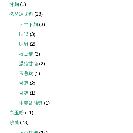
甘麹
(1)
発酵調味料
(23)
トマト麹
(3)
味噌
(3)
味醂
(2)
枝豆麹
(2)
濃縮甘酒
(2)
玉葱麹
(5)
甘酒
(2)
甘麹
(1)
生姜醤油麹
(1)
白玉粉
(11)
砂糖
(78)
きび砂糖
(24)