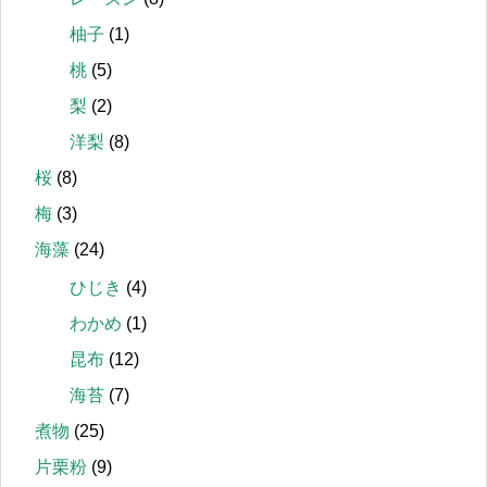
柚子
(1)
桃
(5)
梨
(2)
洋梨
(8)
桜
(8)
梅
(3)
海藻
(24)
ひじき
(4)
わかめ
(1)
昆布
(12)
海苔
(7)
煮物
(25)
片栗粉
(9)