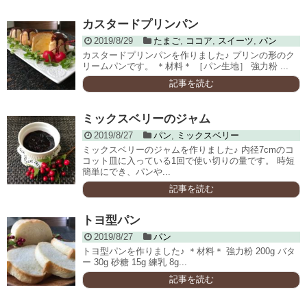
カスタードプリンパン
2019/8/29
たまご
,
ココア
,
スイーツ
,
パン
カスタードプリンパンを作りました♪ プリンの形のク
リームパンです。 ＊材料＊ ［パン生地］ 強力粉 ...
記事を読む
ミックスベリーのジャム
2019/8/27
パン
,
ミックスベリー
ミックスベリーのジャムを作りました♪ 内径7cmのコ
コット皿に入っている1回で使い切りの量です。 時短
簡単にでき、パンや...
記事を読む
トヨ型パン
2019/8/27
パン
トヨ型パンを作りました♪ ＊材料＊ 強力粉 200g バタ
ー 30g 砂糖 15g 練乳 8g...
記事を読む