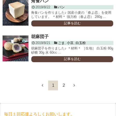
角食パン
2019/8/22
パン
角食パンを作りました♪ 国産小麦の「春よ恋」を使用
しています。 ＊材料＊ 強力粉（春よ恋） 280g ...
記事を読む
胡麻団子
2019/8/21
ごま
,
小豆
,
白玉粉
胡麻団子を作りました♪ ＊材料＊ ［生地］ 白玉粉 80g
砂糖 30g 水 60cc ...
記事を読む
1
2
毎日１回応援よろしくお願いします。