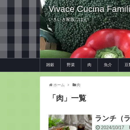
Vivace Cucina Famil
いきいき家族ごはん
雑穀
野菜
肉
魚介
豆
ホーム
肉
「
肉
」
一覧
ランチ（
2024/10/17