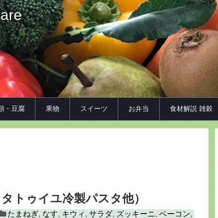
iare
類・豆腐
果物
スイーツ
お弁当
食材解説 雑穀
ラタトゥイユ冷製パスタ他）
たまねぎ
,
なす
,
キウィ
,
サラダ
,
ズッキーニ
,
ベーコン
,