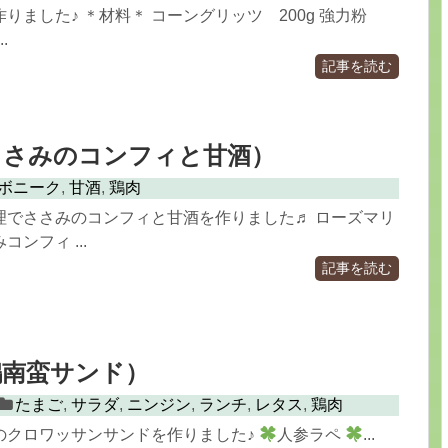
りました♪ ＊材料＊ コーングリッツ 200g 強力粉
.
記事を読む
ささみのコンフィと甘酒）
ボニーク
,
甘酒
,
鶏肉
理でささみのコンフィと甘酒を作りました♬ ローズマリ
ンフィ ...
記事を読む
鶏南蛮サンド）
たまご
,
サラダ
,
ニンジン
,
ランチ
,
レタス
,
鶏肉
のクロワッサンサンドを作りました♪
人参ラペ
...