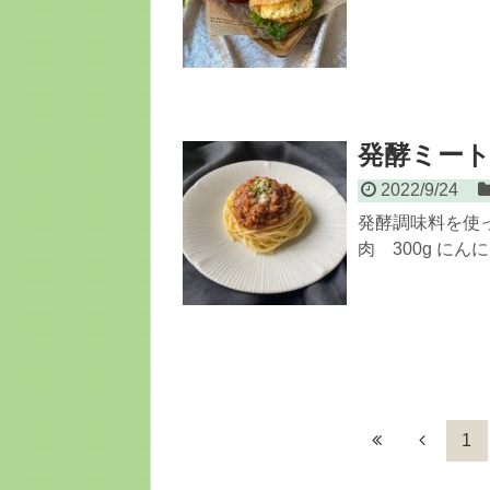
発酵ミー
2022/9/24
発酵調味料を使っ
肉 300g にん
1