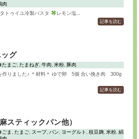
鶏肉
タトゥイユ冷製パスタ
レモン塩...
記事を読む
エッグ
たまご
,
たまねぎ
,
牛肉
,
米粉
,
豚肉
作りました♪ ＊材料＊ ゆで卵 5個 合い挽き肉 300g
記事を読む
胡麻スティックパン他）
ごま
,
たまご
,
スープ
,
パン
,
ヨーグルト
,
枝豆麹
,
米粉
,
絹
鶏肉