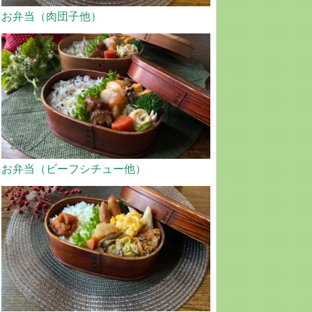
お弁当（肉団子他）
お弁当（ビーフシチュー他）