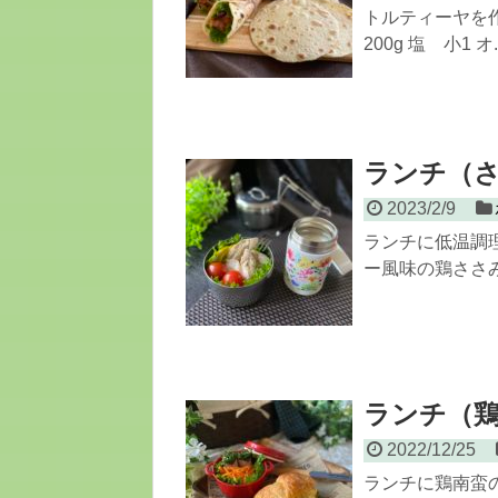
トルティーヤを作
200g 塩 小1 オ..
ランチ（
2023/2/9
ランチに低温調
ー風味の鶏ささみコ
ランチ（
2022/12/25
ランチに鶏南蛮