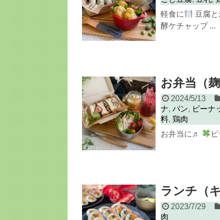
軽食に
豆腐と
酵ケチャップ ...
お弁当（
2024/5/13
ナ
,
パン
,
ピーナ
料
,
鶏肉
お弁当に♬
ピ
ランチ（
2023/7/29
肉