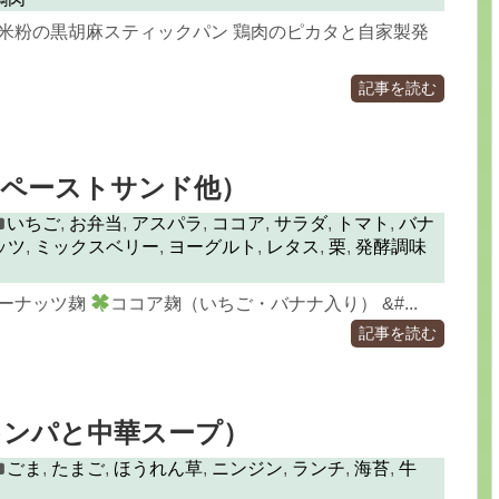
米粉の黒胡麻スティックパン 鶏肉のピカタと自家製発
記事を読む
麹ペーストサンド他）
いちご
,
お弁当
,
アスパラ
,
ココア
,
サラダ
,
トマト
,
バナ
ッツ
,
ミックスベリー
,
ヨーグルト
,
レタス
,
栗
,
発酵調味
ーナッツ麹
ココア麹（いちご・バナナ入り） &#...
記事を読む
キンパと中華スープ）
ごま
,
たまご
,
ほうれん草
,
ニンジン
,
ランチ
,
海苔
,
牛