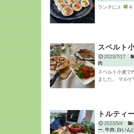
ランチに♬
キ
スペルト
2023/7/17
肉
スペルト小麦で
ました。 マルゲリー
トルティ
2023/5/4
ー
,
牛肉
,
白いん