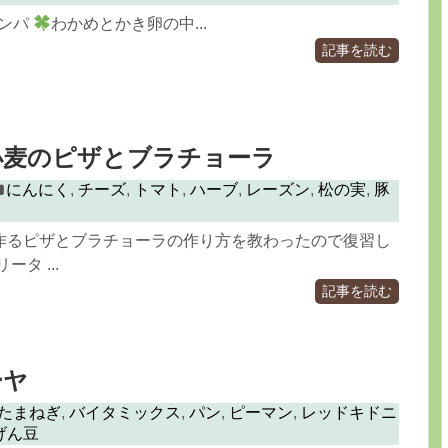
ンパ
わかめとかき卵の中...
記事を読む
小麦のピザとブラチョーラ
にんにく
,
チーズ
,
トマト
,
ハーブ
,
レーズン
,
松の実
,
豚
作るピザとブラチョーラの作り方を教わったので復習し
タ ...
記事を読む
ーヤ
たまねぎ
,
バイタミックス
,
パン
,
ピーマン
,
レッドキドニ
げん豆