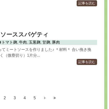
記事を読む
トソーススパゲティ
トマト麹
,
牛肉
,
玉葱麹
,
甘麹
,
豚肉
てミートソースを作りました♪ ＊材料＊ 合い挽き挽
にく（微塵切り）1片分...
記事を読む
2
3
4
5