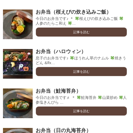
お弁当（桜えびの炊き込みご飯）
今日のお弁当です♪ ＊
桜えびの炊き込みご飯
人参のたらこ和え
...
記事を読む
お弁当（ハロウィン）
息子のお弁当です♪
ほうれん草のナムル
焼きう
どん &#x...
記事を読む
お弁当（鮭海苔弁）
今日のお弁当です♬ ＊
鮭海苔弁
山菜炒め
人
参塩きんぴら ...
記事を読む
お弁当（日の丸海苔弁）