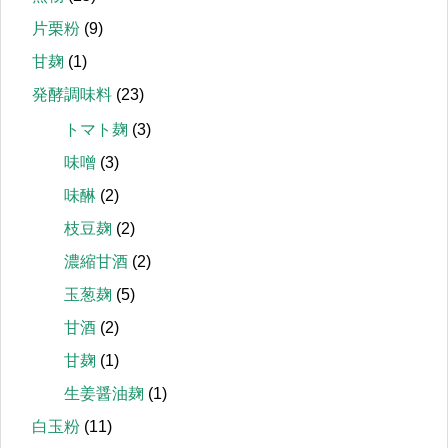
片栗粉
(9)
甘麹
(1)
発酵調味料
(23)
トマト麹
(3)
味噌
(3)
味醂
(2)
枝豆麹
(2)
濃縮甘酒
(2)
玉葱麹
(5)
甘酒
(2)
甘麹
(1)
生姜醤油麹
(1)
白玉粉
(11)