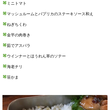
ミニトマト
マッシュルームとパプリカのステーキソース和え
ねぎちくわ
金平の肉巻き
茹でアスパラ
ウインナーとほうれん草のソテー
海老チリ
笹かま