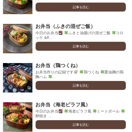
記事を読む
お弁当（ふきの混ぜご飯）
今日のお弁当
ふきと油揚げの混ぜご飯
コロ
ッケ &#...
記事を読む
お弁当（鶏つくね）
お弁当作りの記録です
鶏つくね
醤油麹の鶏
胸ハム
...
記事を読む
お弁当（海老ピラフ風）
今日のお弁当
海老ピラフ風
ミートボール
卵焼き ...
記事を読む