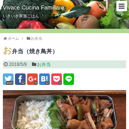
Vivace Cucina Familiare
いきいき家族ごはん
ホーム
お弁当
お
弁当（焼き鳥丼）
2018/5/9
お弁当
error
0
0