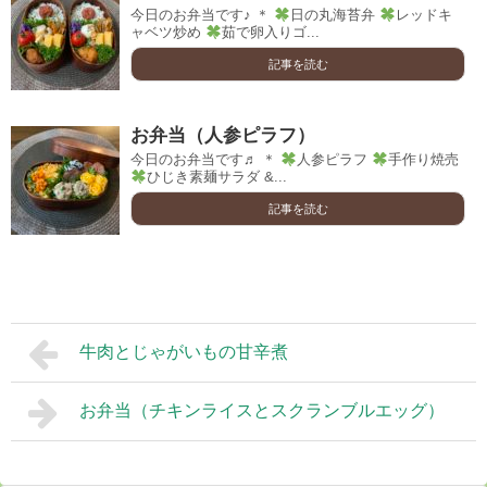
今日のお弁当です♪ ＊
日の丸海苔弁
レッドキ
ャベツ炒め
茹で卵入りゴ...
記事を読む
お弁当（人参ピラフ）
今日のお弁当です♬ ＊
人参ピラフ
手作り焼売
ひじき素麺サラダ &...
記事を読む
牛肉とじゃがいもの甘辛煮
お弁当（チキンライスとスクランブルエッグ）