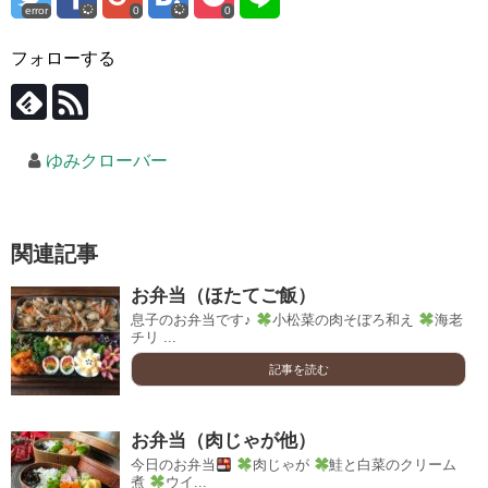
error
0
0
フォローする
ゆみクローバー
関連記事
お弁当（ほたてご飯）
息子のお弁当です♪
小松菜の肉そぼろ和え
海老
チリ ...
記事を読む
お弁当（肉じゃが他）
今日のお弁当
肉じゃが
鮭と白菜のクリーム
煮
ウイ...