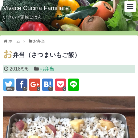
Vivace Cucina Familiare
いきいき家族ごはん
ホーム
お弁当
お
弁当（さつまいもご飯）
2018/9/6
お弁当
error
0
0