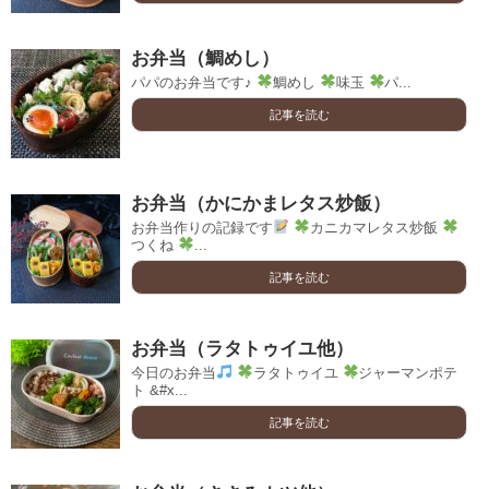
お弁当（鯛めし）
パパのお弁当です♪
鯛めし
味玉
パ...
記事を読む
お弁当（かにかまレタス炒飯）
お弁当作りの記録です
カニカマレタス炒飯
つくね
...
記事を読む
お弁当（ラタトゥイユ他）
今日のお弁当
ラタトゥイユ
ジャーマンポテ
ト &#x...
記事を読む