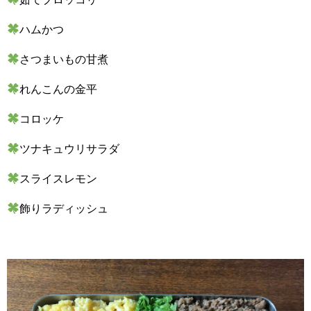
ハムかつ
さつまいもの甘煮
れんこんの金平
コロッケ
ツナキュウリサラダ
スライスレモン
飾りラディッシュ