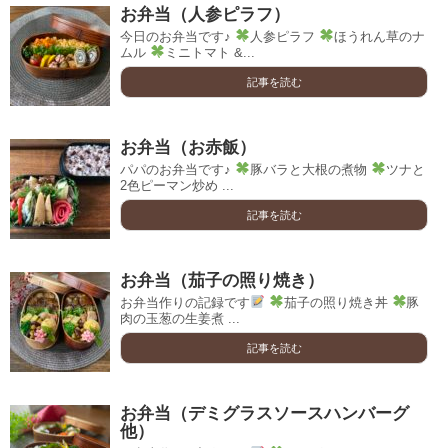
お弁当（人参ピラフ）
今日のお弁当です♪
人参ピラフ
ほうれん草のナ
ムル
ミニトマト &...
記事を読む
お弁当（お赤飯）
パパのお弁当です♪
豚バラと大根の煮物
ツナと
2色ピーマン炒め ...
記事を読む
お弁当（茄子の照り焼き）
お弁当作りの記録です
茄子の照り焼き丼
豚
肉の玉葱の生姜煮 ...
記事を読む
お弁当（デミグラスソースハンバーグ
他）