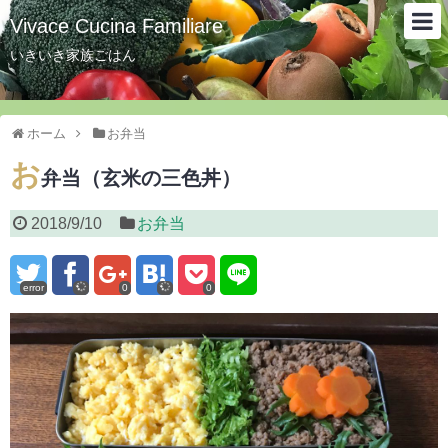
Vivace Cucina Familiare
いきいき家族ごはん
ホーム
お弁当
お
弁当（玄米の三色丼）
2018/9/10
お弁当
error
0
0