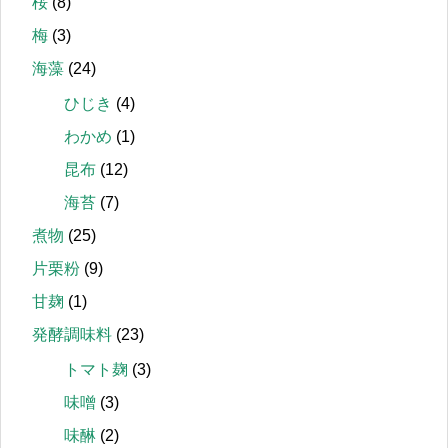
桜
(8)
梅
(3)
海藻
(24)
ひじき
(4)
わかめ
(1)
昆布
(12)
海苔
(7)
煮物
(25)
片栗粉
(9)
甘麹
(1)
発酵調味料
(23)
トマト麹
(3)
味噌
(3)
味醂
(2)