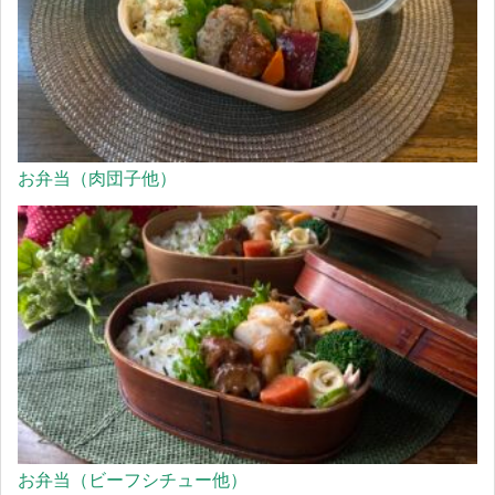
お弁当（肉団子他）
お弁当（ビーフシチュー他）