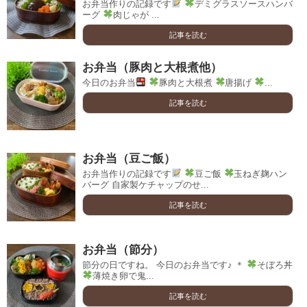
お弁当作りの記録です
デミグラスソースハンバ
ーグ
肉じゃが ...
記事を読む
お弁当（豚肉と大根煮他）
今日のお弁当
豚肉と大根煮
唐揚げ
...
記事を読む
お弁当（豆ご飯）
お弁当作りの記録です
豆ご飯
玉ねぎ麹ハン
バーグ 自家製ケチャップのせ...
記事を読む
お弁当（節分）
節分の日ですね。 今日のお弁当です♪ ＊
そぼろ丼
薄焼き卵で鬼...
記事を読む