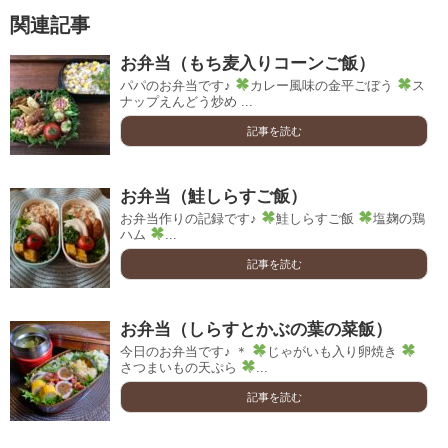
関連記事
お弁当（もち麦入りコーンご飯）
パパのお弁当です♪
カレー風味の金平ごぼう
ス
ナップえんどう炒め ...
記事を読む
お弁当（鮭しらすご飯）
お弁当作りの記録です♪
鮭しらすご飯
塩麹の鶏
ハム
...
記事を読む
お弁当（しらすとかぶの葉の菜飯）
今日のお弁当です♪ ＊
じゃがいも入り卵焼き
さつまいもの天ぷら
...
記事を読む