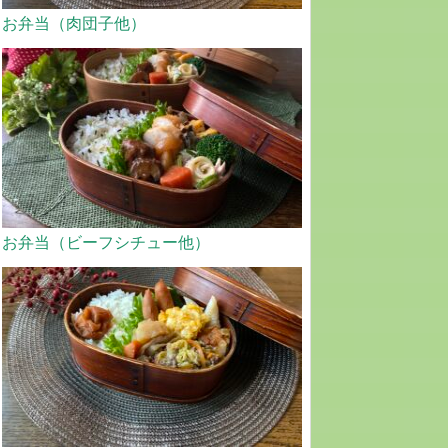
お弁当（肉団子他）
お弁当（ビーフシチュー他）