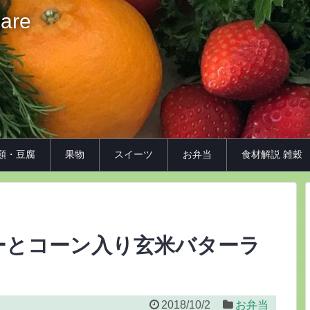
iare
類・豆腐
果物
スイーツ
お弁当
食材解説 雑穀
ーとコーン入り玄米バターラ
2018/10/2
お弁当