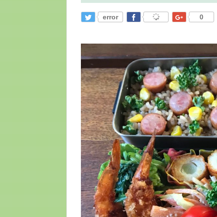
error
0