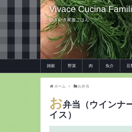
Vivace Cucina Famil
いきいき家族ごはん
雑穀
野菜
肉
魚介
豆
ホーム
お弁当
お
弁当（ウインナ
イス）