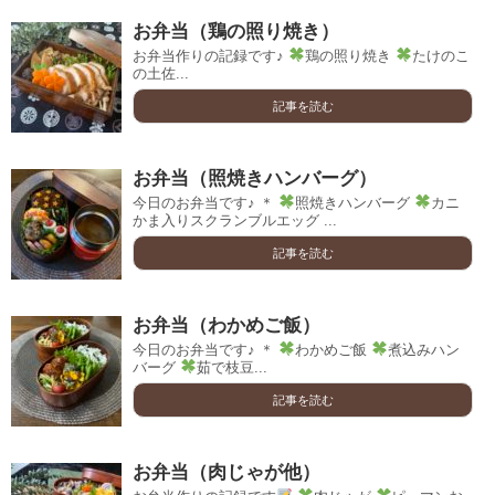
お弁当（鶏の照り焼き）
お弁当作りの記録です♪
鶏の照り焼き
たけのこ
の土佐...
記事を読む
お弁当（照焼きハンバーグ）
今日のお弁当です♪ ＊
照焼きハンバーグ
カニ
かま入りスクランブルエッグ ...
記事を読む
お弁当（わかめご飯）
今日のお弁当です♪ ＊
わかめご飯
煮込みハン
バーグ
茹で枝豆...
記事を読む
お弁当（肉じゃが他）