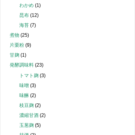
わかめ
(1)
昆布
(12)
海苔
(7)
煮物
(25)
片栗粉
(9)
甘麹
(1)
発酵調味料
(23)
トマト麹
(3)
味噌
(3)
味醂
(2)
枝豆麹
(2)
濃縮甘酒
(2)
玉葱麹
(5)