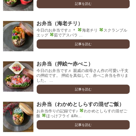
記事を読む
お弁当（海老チリ）
今日のお弁当です♫ ＊
海老チリ
スクランブル
エッグ
茹でアスパラ ...
記事を読む
お弁当（押絵〜赤べこ）
今日のお弁当です♬ 親戚の叔母さん作の可愛い干支
の押絵です。 押絵を真似して、赤べこ弁当を作りま
した。 ...
記事を読む
お弁当（わかめとしらすの混ぜご飯）
お弁当作りの記録です♪
わかめとしらすの混ぜご
飯
ほっけフライ &#x...
記事を読む