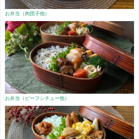
お弁当（肉団子他）
お弁当（ビーフシチュー他）