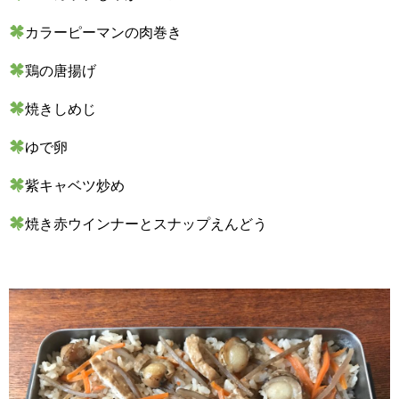
カラーピーマンの肉巻き
鶏の唐揚げ
焼きしめじ
ゆで卵
紫キャベツ炒め
焼き赤ウインナーとスナップえんどう