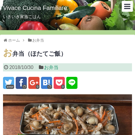
Vivace Cucina Familiare
いきいき家族ごはん
ホーム
お弁当
お
弁当（ほたてご飯）
2018/10/30
お弁当
error
0
0