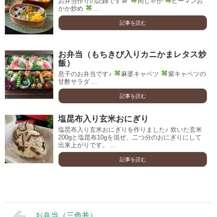
お弁当作りの記録です
肉じゃが
ピーマンお
かか炒め
...
記事を読む
お弁当（もちきび入りカニかまレタス炒
飯）
息子のお弁当です♪
麻婆キャベツ
紫キャベツの
甘酢サラダ ...
記事を読む
塩昆布入り玄米おにぎり
塩昆布入り玄米おにぎりを作りました♪ 炊いた玄米
200gと塩昆布10gを混ぜ、二つ分のおにぎりにして
出来上がりです。 ...
記事を読む
お弁当（三色丼）