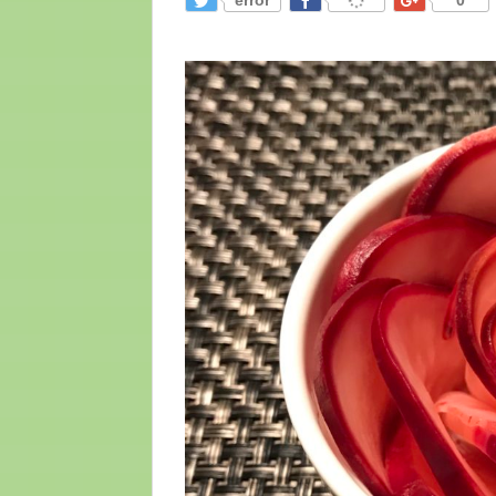
error
0