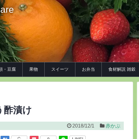
iare
類・豆腐
果物
スイーツ
お弁当
食材解説 雑穀
う酢漬け
2018/12/1
赤かぶ