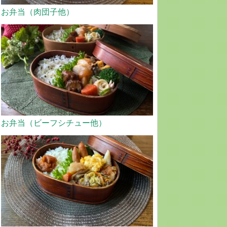
お弁当（肉団子他）
お弁当（ビーフシチュー他）