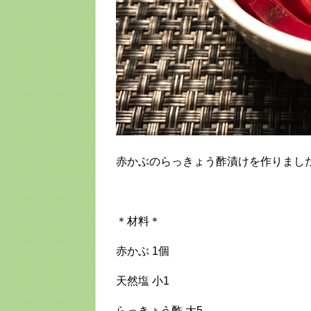
赤かぶのらっきょう酢漬けを作りました
＊材料＊
赤かぶ 1個
天然塩 小1
らっきょう酢 大5