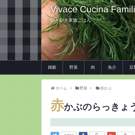
Vivace Cucina Famil
いきいき家族ごはん
雑穀
野菜
肉
魚介
豆
ホーム
野菜
赤かぶ
赤
かぶのらっきょ