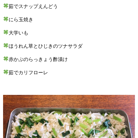
茹でスナップえんどう
にら玉焼き
大学いも
ほうれん草とひじきのツナサラダ
赤かぶのらっきょう酢漬け
茹でカリフローレ