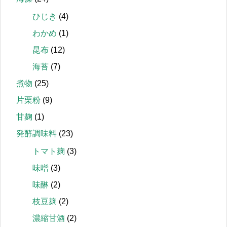
ひじき
(4)
わかめ
(1)
昆布
(12)
海苔
(7)
煮物
(25)
片栗粉
(9)
甘麹
(1)
発酵調味料
(23)
トマト麹
(3)
味噌
(3)
味醂
(2)
枝豆麹
(2)
濃縮甘酒
(2)