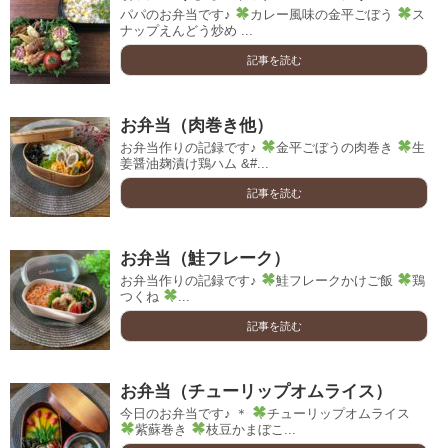
パパのお弁当です♪
カレー風味の金平ごぼう
ス
ナップえんどう炒め ...
記事を読む
お弁当（肉巻き他）
お弁当作りの記録です♪
金平ごぼうの肉巻き
生
姜醤油麹漬け鶏ハム &#...
記事を読む
お弁当（鮭フレーク）
お弁当作りの記録です♪
鮭フレークかけご飯
鶏
つくね
...
記事を読む
お弁当（チューリップオムライス）
今日のお弁当です♪ ＊
チューリップオムライス
紫蘇巻き
枝豆かまぼこ...