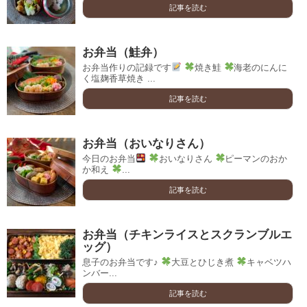
記事を読む
お弁当（鮭弁）
お弁当作りの記録です
焼き鮭
海老のにんに
く塩麹香草焼き ...
記事を読む
お弁当（おいなりさん）
今日のお弁当
おいなりさん
ピーマンのおか
か和え
...
記事を読む
お弁当（チキンライスとスクランブルエ
ッグ）
息子のお弁当です♪
大豆とひじき煮
キャベツハ
ンバー...
記事を読む