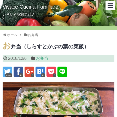
Vivace Cucina Familiare
いきいき家族ごはん
ホーム
お弁当
お
弁当（しらすとかぶの葉の菜飯）
2018/12/6
お弁当
error
0
0