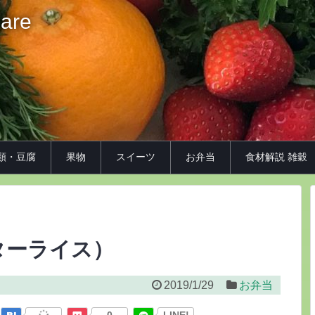
iare
類・豆腐
果物
スイーツ
お弁当
食材解説 雑穀
ターライス）
2019/1/29
お弁当