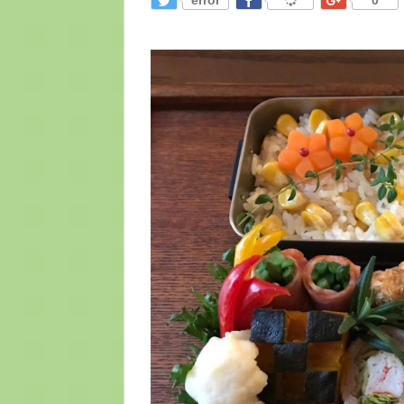
error
0