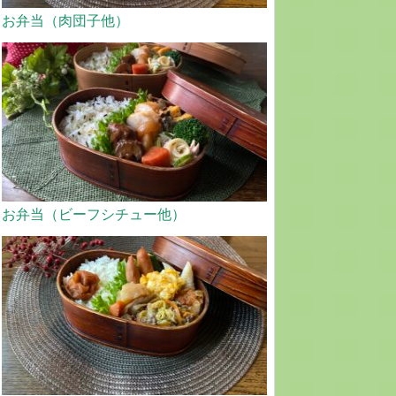
お弁当（肉団子他）
お弁当（ビーフシチュー他）