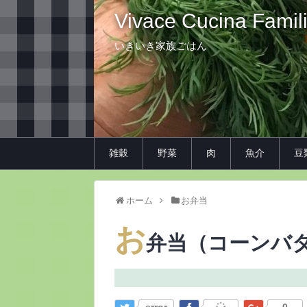
Vivace Cucina Famil
いきいき家族ごはん
雑穀
野菜
肉
魚介
豆
ホーム
お弁当
お
弁当（コーンバ