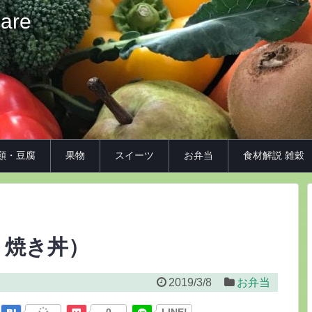
iare
類・豆腐
果物
スイーツ
お弁当
食材解説 雑穀
り焼き丼）
2019/3/8
お弁当