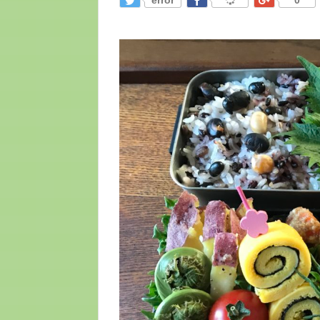
error
0