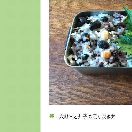
十六穀米と茄子の照り焼き丼