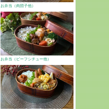
お弁当（肉団子他）
お弁当（ビーフシチュー他）