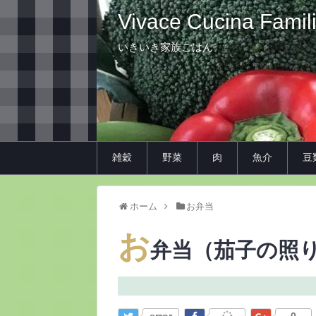
Vivace Cucina Famil
いきいき家族ごはん
雑穀
野菜
肉
魚介
豆
ホーム
お弁当
お
弁当（茄子の照