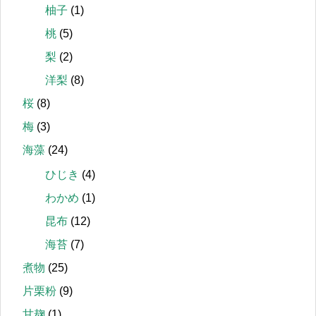
柚子
(1)
桃
(5)
梨
(2)
洋梨
(8)
桜
(8)
梅
(3)
海藻
(24)
ひじき
(4)
わかめ
(1)
昆布
(12)
海苔
(7)
煮物
(25)
片栗粉
(9)
甘麹
(1)