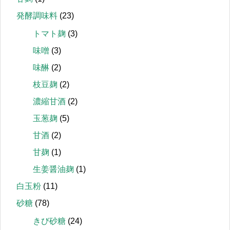
発酵調味料
(23)
トマト麹
(3)
味噌
(3)
味醂
(2)
枝豆麹
(2)
濃縮甘酒
(2)
玉葱麹
(5)
甘酒
(2)
甘麹
(1)
生姜醤油麹
(1)
白玉粉
(11)
砂糖
(78)
きび砂糖
(24)