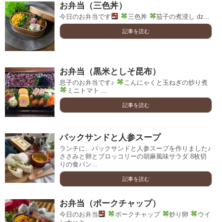
お弁当（三色丼）
今日のお弁当です
三色丼
茄子の煮浸し ǳ...
記事を読む
お弁当（黒米としそ昆布）
息子のお弁当です♪
こんにゃくと玉ねぎの炒り煮
ミニトマト ...
記事を読む
パックサンドと人参スープ
ランチに、パックサンドと人参スープを作りました♪
ささみと卵とブロッコリーの胡麻風味サラダ 8枚切
りの食パン...
記事を読む
お弁当（ポークチャップ）
今日のお弁当
ポークチャップ
炒り卵
ウイ