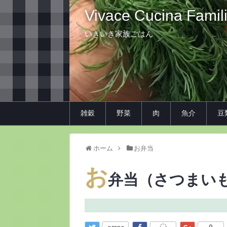
Vivace Cucina Famil
いきいき家族ごはん
雑穀
野菜
肉
魚介
豆
ホーム
お弁当
お
弁当（さつまい