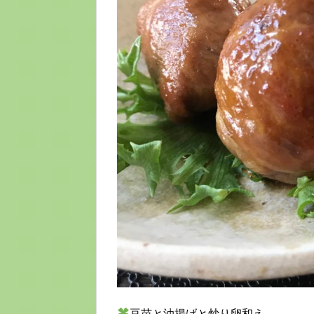
豆苗と油揚げと炒り卵和え