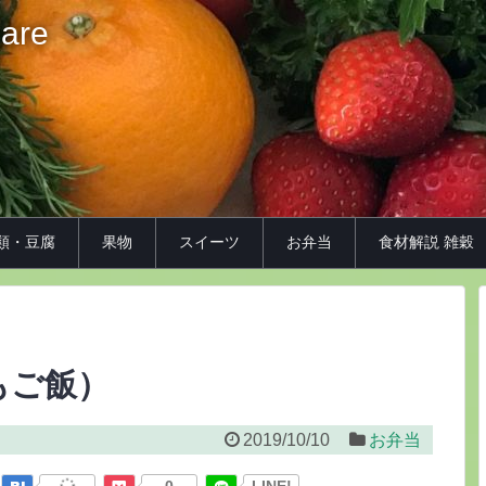
iare
類・豆腐
果物
スイーツ
お弁当
食材解説 雑穀
もご飯）
2019/10/10
お弁当