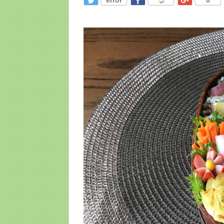
error
0