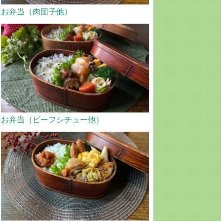
お弁当（肉団子他）
お弁当（ビーフシチュー他）