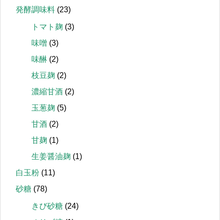
発酵調味料
(23)
トマト麹
(3)
味噌
(3)
味醂
(2)
枝豆麹
(2)
濃縮甘酒
(2)
玉葱麹
(5)
甘酒
(2)
甘麹
(1)
生姜醤油麹
(1)
白玉粉
(11)
砂糖
(78)
きび砂糖
(24)