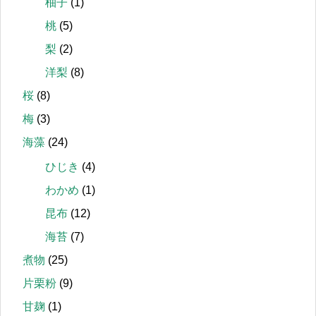
柚子
(1)
桃
(5)
梨
(2)
洋梨
(8)
桜
(8)
梅
(3)
海藻
(24)
ひじき
(4)
わかめ
(1)
昆布
(12)
海苔
(7)
煮物
(25)
片栗粉
(9)
甘麹
(1)