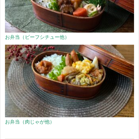
お弁当（ビーフシチュー他）
お弁当（肉じゃが他）