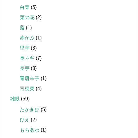
白菜
(5)
菜の花
(2)
蕗
(1)
赤かぶ
(1)
里芋
(3)
長ネギ
(7)
長芋
(3)
青唐辛子
(1)
青梗菜
(4)
雑穀
(59)
たかきび
(5)
ひえ
(2)
もちあわ
(1)