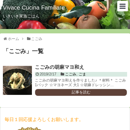
Vivace Cucina Familiare
いきいき家族ごはん
ホーム
こごみ
「
こごみ
」
一覧
こごみの胡麻マヨ和え
2019/2/17
こごみ
,
ごま
こごみの胡麻マヨ和えを作りました♪ ＊材料＊ こごみ
1パック ☆マヨネーズ 大1 ☆胡麻ドレッシン...
記事を読む
毎日１回応援よろしくお願いします。