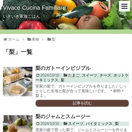
Vivace Cucina Familiare
いきいき家族ごはん
ホーム
果物
梨
「
梨
」
一覧
梨のガトーインビジブル
2024/10/16
たまご
,
スイーツ
,
チーズ
,
ホットケ
ーキミックス
,
梨
実家の梨で、ガトーインビジブルを作りました♪ しっ
とりした生地と梨が合って美味しいです。 ＊材料＊
梨 2...
記事を読む
梨のジャムとスムージー
2024/10/16
スイーツ
,
バイタミックス
,
梨
実家の庭で育った梨で、ジャムとスムージーを作りま