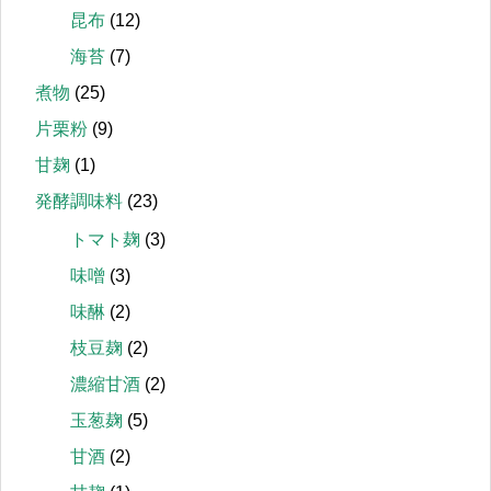
昆布
(12)
海苔
(7)
煮物
(25)
片栗粉
(9)
甘麹
(1)
発酵調味料
(23)
トマト麹
(3)
味噌
(3)
味醂
(2)
枝豆麹
(2)
濃縮甘酒
(2)
玉葱麹
(5)
甘酒
(2)