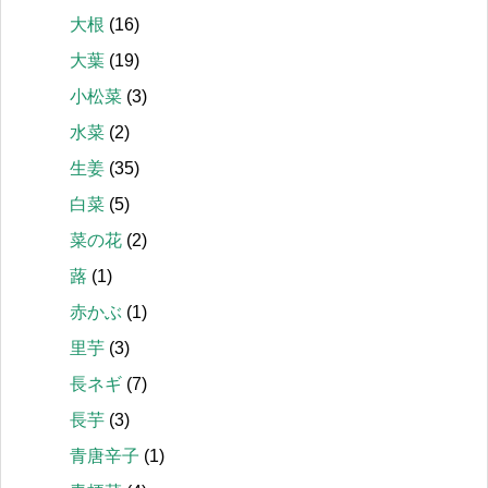
大根
(16)
大葉
(19)
小松菜
(3)
水菜
(2)
生姜
(35)
白菜
(5)
菜の花
(2)
蕗
(1)
赤かぶ
(1)
里芋
(3)
長ネギ
(7)
長芋
(3)
青唐辛子
(1)