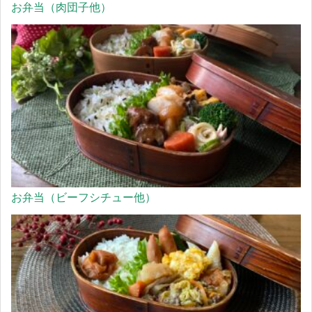
お弁当（肉団子他）
お弁当（ビーフシチュー他）