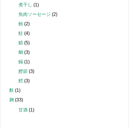
煮干し
(1)
魚肉ソーセージ
(2)
鮪
(2)
鮭
(4)
鯖
(5)
鯛
(3)
鰯
(1)
鰹節
(3)
鱈
(3)
麩
(1)
麹
(33)
甘酒
(1)