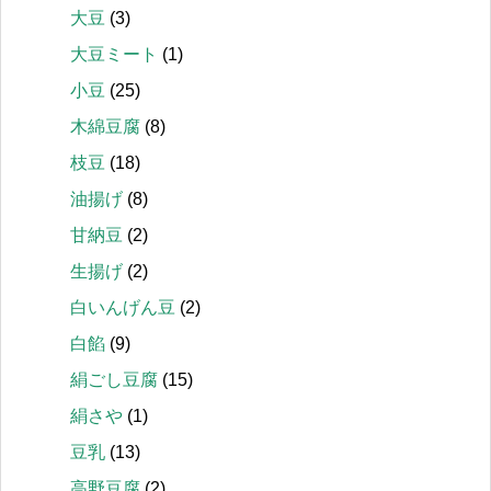
大豆
(3)
大豆ミート
(1)
小豆
(25)
木綿豆腐
(8)
枝豆
(18)
油揚げ
(8)
甘納豆
(2)
生揚げ
(2)
白いんげん豆
(2)
白餡
(9)
絹ごし豆腐
(15)
絹さや
(1)
豆乳
(13)
高野豆腐
(2)