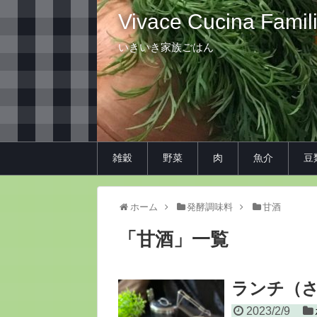
Vivace Cucina Famil
いきいき家族ごはん
雑穀
野菜
肉
魚介
豆
ホーム
発酵調味料
甘酒
「
甘酒
」
一覧
ランチ（
2023/2/9