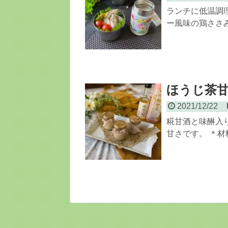
ランチに低温調
ー風味の鶏ささみコ
ほうじ茶
2021/12/22
糀甘酒と味醂入
甘さです。 ＊材料