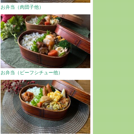
お弁当（肉団子他）
お弁当（ビーフシチュー他）