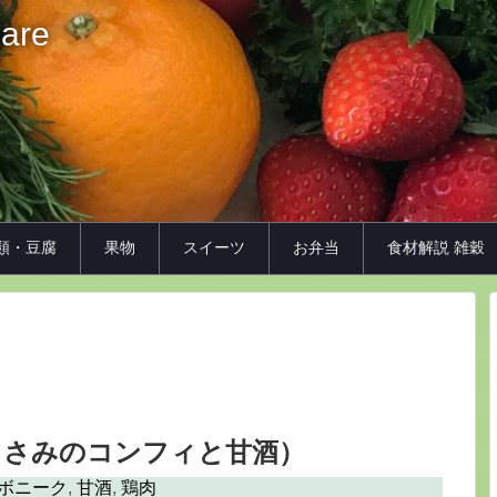
iare
類・豆腐
果物
スイーツ
お弁当
食材解説 雑穀
ささみのコンフィと甘酒）
ボニーク
,
甘酒
,
鶏肉