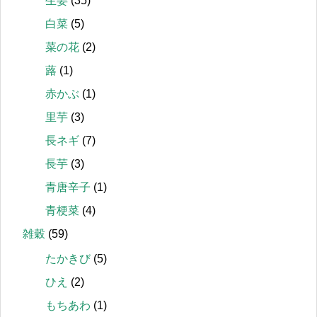
生姜
(35)
白菜
(5)
菜の花
(2)
蕗
(1)
赤かぶ
(1)
里芋
(3)
長ネギ
(7)
長芋
(3)
青唐辛子
(1)
青梗菜
(4)
雑穀
(59)
たかきび
(5)
ひえ
(2)
もちあわ
(1)