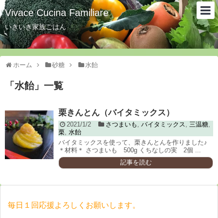
Vivace Cucina Familiare
いきいき家族ごはん
ホーム
砂糖
水飴
「
水飴
」
一覧
栗きんとん（バイタミックス）
2021/1/2
さつまいも
,
バイタミックス
,
三温糖
,
栗
,
水飴
バイタミックスを使って、栗きんとんを作りました♪
＊材料＊ さつまいも 500g くちなしの実 2個 ...
記事を読む
毎日１回応援よろしくお願いします。