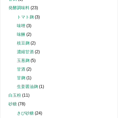
発酵調味料
(23)
トマト麹
(3)
味噌
(3)
味醂
(2)
枝豆麹
(2)
濃縮甘酒
(2)
玉葱麹
(5)
甘酒
(2)
甘麹
(1)
生姜醤油麹
(1)
白玉粉
(11)
砂糖
(78)
きび砂糖
(24)