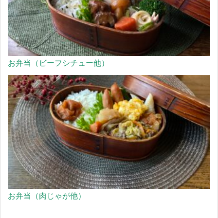
お弁当（ビーフシチュー他）
お弁当（肉じゃが他）