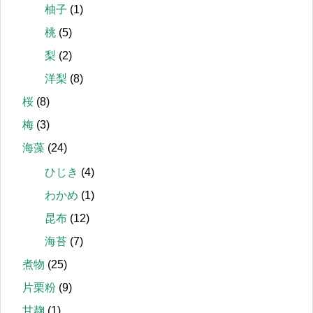
柚子
(1)
桃
(5)
梨
(2)
洋梨
(8)
桜
(8)
梅
(3)
海藻
(24)
ひじき
(4)
わかめ
(1)
昆布
(12)
海苔
(7)
煮物
(25)
片栗粉
(9)
甘麹
(1)