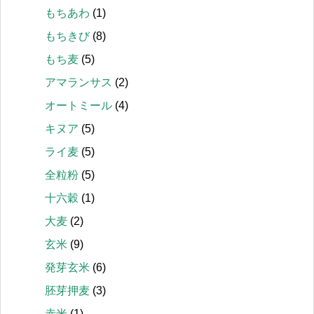
もちあわ
(1)
もちきび
(8)
もち麦
(5)
アマランサス
(2)
オートミール
(4)
キヌア
(5)
ライ麦
(5)
全粒粉
(5)
十六穀
(1)
大麦
(2)
玄米
(9)
発芽玄米
(6)
胚芽押麦
(3)
赤米
(1)