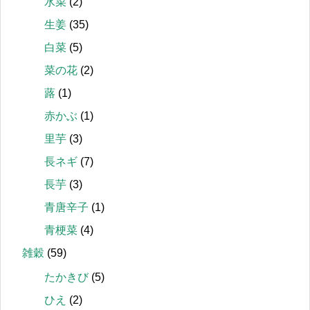
水菜
(2)
生姜
(35)
白菜
(5)
菜の花
(2)
蕗
(1)
赤かぶ
(1)
里芋
(3)
長ネギ
(7)
長芋
(3)
青唐辛子
(1)
青梗菜
(4)
雑穀
(59)
たかきび
(5)
ひえ
(2)