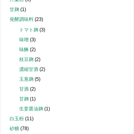
甘麹
(1)
発酵調味料
(23)
トマト麹
(3)
味噌
(3)
味醂
(2)
枝豆麹
(2)
濃縮甘酒
(2)
玉葱麹
(5)
甘酒
(2)
甘麹
(1)
生姜醤油麹
(1)
白玉粉
(11)
砂糖
(78)