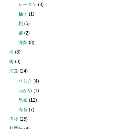
レーズン
(8)
柚子
(1)
桃
(5)
梨
(2)
洋梨
(8)
桜
(8)
梅
(3)
海藻
(24)
ひじき
(4)
わかめ
(1)
昆布
(12)
海苔
(7)
煮物
(25)
片栗粉
(9)