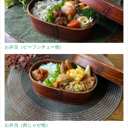
お弁当（ビーフシチュー他）
お弁当（肉じゃが他）