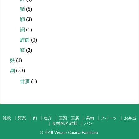
鯖
(5)
鯛
(3)
鰯
(1)
鰹節
(3)
鱈
(3)
麩
(1)
麹
(33)
甘酒
(1)
雑穀
野菜
肉
魚介
豆類・豆腐
果物
スイーツ
お弁当
食材解説 雑穀
パン
© 2018
Vivace Cucina Familiare
.