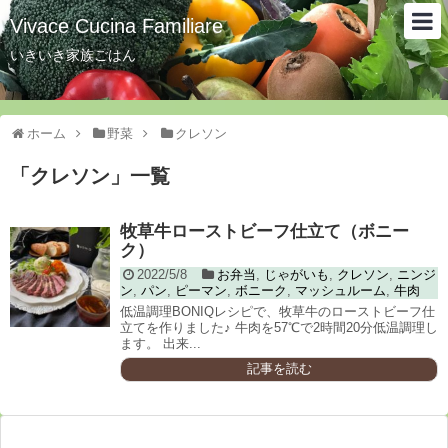
Vivace Cucina Familiare
いきいき家族ごはん
ホーム
野菜
クレソン
「
クレソン
」
一覧
牧草牛ローストビーフ仕立て（ボニー
ク）
2022/5/8
お弁当
,
じゃがいも
,
クレソン
,
ニンジ
ン
,
パン
,
ピーマン
,
ボニーク
,
マッシュルーム
,
牛肉
低温調理BONIQレシピで、牧草牛のローストビーフ仕
立てを作りました♪ 牛肉を57℃で2時間20分低温調理し
ます。 出来...
記事を読む