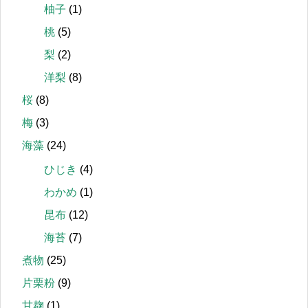
柚子
(1)
桃
(5)
梨
(2)
洋梨
(8)
桜
(8)
梅
(3)
海藻
(24)
ひじき
(4)
わかめ
(1)
昆布
(12)
海苔
(7)
煮物
(25)
片栗粉
(9)
甘麹
(1)