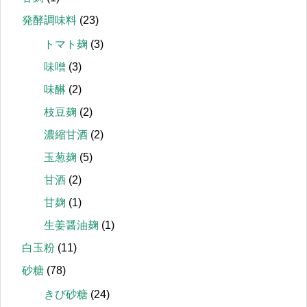
発酵調味料
(23)
トマト麹
(3)
味噌
(3)
味醂
(2)
枝豆麹
(2)
濃縮甘酒
(2)
玉葱麹
(5)
甘酒
(2)
甘麹
(1)
生姜醤油麹
(1)
白玉粉
(11)
砂糖
(78)
きび砂糖
(24)