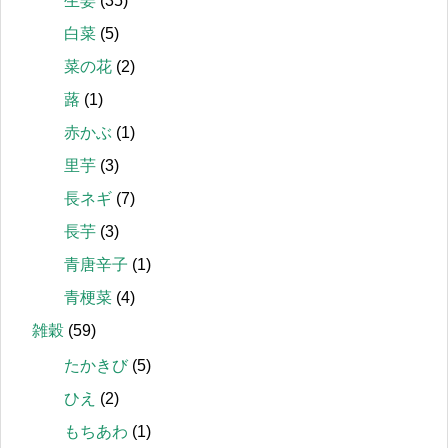
生姜
(35)
白菜
(5)
菜の花
(2)
蕗
(1)
赤かぶ
(1)
里芋
(3)
長ネギ
(7)
長芋
(3)
青唐辛子
(1)
青梗菜
(4)
雑穀
(59)
たかきび
(5)
ひえ
(2)
もちあわ
(1)