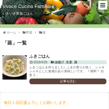
Vivace Cucina Familiare
いきいき家族ごはん
ホーム
野菜
蕗
「
蕗
」
一覧
ふきごはん
2018/4/29
油揚げ
,
生姜
,
蕗
ふきごはんを作りました♪ ふきの香りが良く、シャキ
シャキとした食感があり美味しいです。 ＊材料＊ 白
米 2...
記事を読む
毎日１回応援よろしくお願いします。