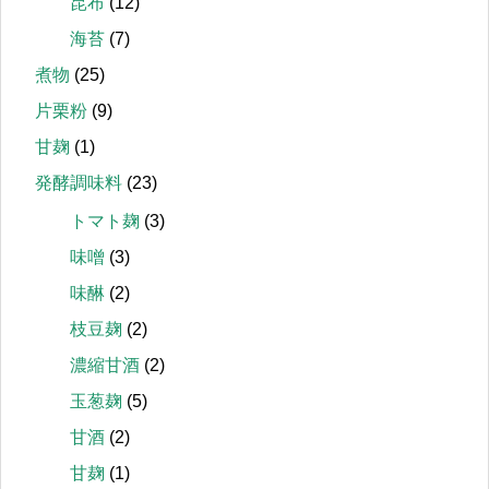
昆布
(12)
海苔
(7)
煮物
(25)
片栗粉
(9)
甘麹
(1)
発酵調味料
(23)
トマト麹
(3)
味噌
(3)
味醂
(2)
枝豆麹
(2)
濃縮甘酒
(2)
玉葱麹
(5)
甘酒
(2)
甘麹
(1)