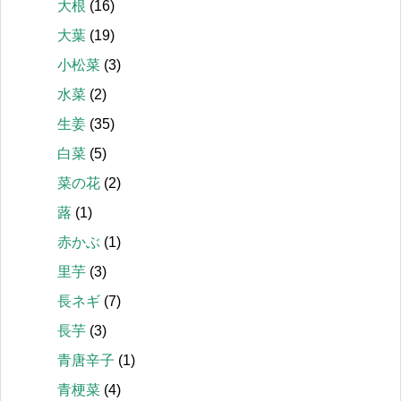
大根
(16)
大葉
(19)
小松菜
(3)
水菜
(2)
生姜
(35)
白菜
(5)
菜の花
(2)
蕗
(1)
赤かぶ
(1)
里芋
(3)
長ネギ
(7)
長芋
(3)
青唐辛子
(1)
青梗菜
(4)