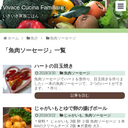
Vivace Cucina Familiare
いきいき家族ごはん
ホーム
魚介
魚肉ソーセージ
「
魚肉ソーセージ
」
一覧
ハートの目玉焼き
2018/3/30
魚肉ソーセージ
魚肉ソーセージでハートを形作り、目玉焼きを作りま
した♪ 一本の魚肉ソーセージで、２つのハートができ
ます。 ＊作り...
記事を読む
じゃがいもとゆで卵の揚げボール
2018/3/22
じゃがいも
,
魚肉ソーセージ
＊材料＊ じゃがいも 3個 卵 ２個 魚肉ソーセージ １本
kiriのクリームチーズ 2個 ★片栗粉 大3...