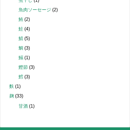
煮干し
(1)
魚肉ソーセージ
(2)
鮪
(2)
鮭
(4)
鯖
(5)
鯛
(3)
鰯
(1)
鰹節
(3)
鱈
(3)
麩
(1)
麹
(33)
甘酒
(1)