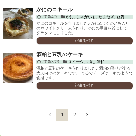
かにのコキール
2018/4/9
かに
,
じゃがいも
,
たまねぎ
,
豆乳
かにのコキールを作りました♪ かに&じゃがいも入り
のホワイトクリームを作り、かにの甲羅を器にして、
グラタンにしました。...
記事を読む
酒粕と豆乳のケーキ
2018/3/23
スイーツ
,
豆乳
,
酒粕
酒粕と豆乳のケーキを作りました♪ 酒粕の香りがする
大人向けのケーキです。 まるでチーズケーキのような
食感です。 ...
記事を読む
1
2