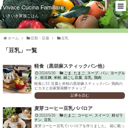
Vivace Cucina Familiare
いきいき家族ごはん
ホーム
豆類・豆腐
豆乳
「
豆乳
」
一覧
軽食（黒胡麻スティックパン他）
2024/5/30
ごま
,
たまご
,
スープ
,
パン
,
ヨーグル
ト
,
枝豆麹
,
米粉
,
絹ごし豆腐
,
豆乳
,
鶏肉
軽食に
豆腐と米粉の黒胡麻スティックパン 鶏肉の
ピカタと自家製発酵ケチャップ ...
記事を読む
麦芽コーヒー豆乳ババロア
2022/5/26
たまご
,
コーヒー
,
スイーツ
,
粉ゼラ
チン
,
豆乳
麦芽コーヒー豆乳でババロアを作りました。 箱に載っ