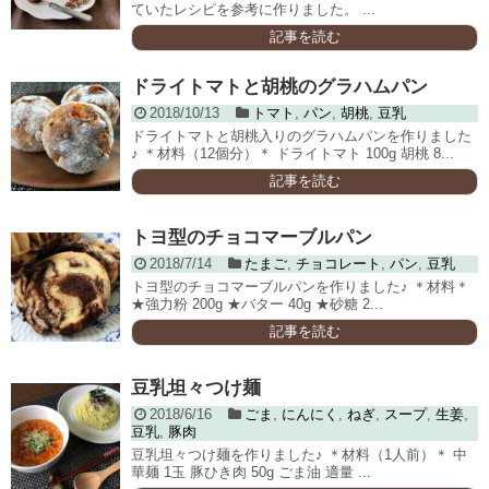
ていたレシピを参考に作りました。 ...
記事を読む
ドライトマトと胡桃のグラハムパン
2018/10/13
トマト
,
パン
,
胡桃
,
豆乳
ドライトマトと胡桃入りのグラハムパンを作りました
♪ ＊材料（12個分）＊ ドライトマト 100g 胡桃 8...
記事を読む
トヨ型のチョコマーブルパン
2018/7/14
たまご
,
チョコレート
,
パン
,
豆乳
トヨ型のチョコマーブルパンを作りました♪ ＊材料＊
★強力粉 200g ★バター 40g ★砂糖 2...
記事を読む
豆乳坦々つけ麺
2018/6/16
ごま
,
にんにく
,
ねぎ
,
スープ
,
生姜
,
豆乳
,
豚肉
豆乳坦々つけ麺を作りました♪ ＊材料（1人前）＊ 中
華麺 1玉 豚ひき肉 50g ごま油 適量 ...