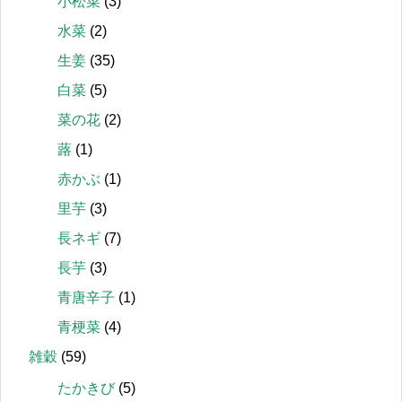
小松菜
(3)
水菜
(2)
生姜
(35)
白菜
(5)
菜の花
(2)
蕗
(1)
赤かぶ
(1)
里芋
(3)
長ネギ
(7)
長芋
(3)
青唐辛子
(1)
青梗菜
(4)
雑穀
(59)
たかきび
(5)