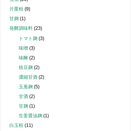
片栗粉
(9)
甘麹
(1)
発酵調味料
(23)
トマト麹
(3)
味噌
(3)
味醂
(2)
枝豆麹
(2)
濃縮甘酒
(2)
玉葱麹
(5)
甘酒
(2)
甘麹
(1)
生姜醤油麹
(1)
白玉粉
(11)