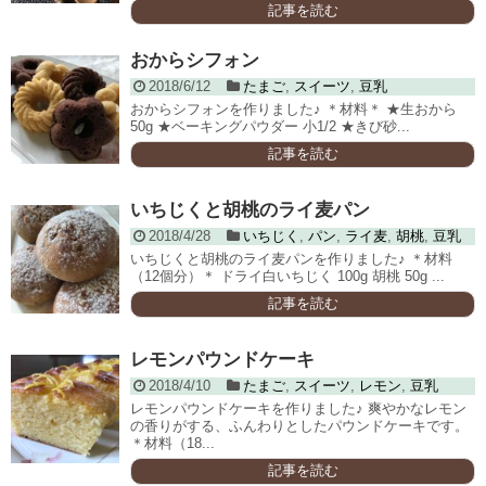
記事を読む
おからシフォン
2018/6/12
たまご
,
スイーツ
,
豆乳
おからシフォンを作りました♪ ＊材料＊ ★生おから
50g ★ベーキングパウダー 小1/2 ★きび砂...
記事を読む
いちじくと胡桃のライ麦パン
2018/4/28
いちじく
,
パン
,
ライ麦
,
胡桃
,
豆乳
いちじくと胡桃のライ麦パンを作りました♪ ＊材料
（12個分）＊ ドライ白いちじく 100g 胡桃 50g ...
記事を読む
レモンパウンドケーキ
2018/4/10
たまご
,
スイーツ
,
レモン
,
豆乳
レモンパウンドケーキを作りました♪ 爽やかなレモン
の香りがする、ふんわりとしたパウンドケーキです。
＊材料（18...
記事を読む