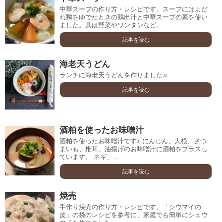
中華スープの作り方・レシピです。スープにはよだ
れ鶏をゆでたときの鶏出汁と中華スープの素を使い
ました。具は野菜やワンタンなど。
記事を読む
海老天うどん
ランチに海老天うどんを作りました♬
記事を読む
酒粕を使ったお味噌汁
酒粕を使ったお味噌汁です♪ にんじん、大根、さつ
まいも、椎茸、油揚げのお味噌汁に酒粕をプラスし
ています。 ネギ、...
記事を読む
焼売
手作り焼売の作り方・レシピです。「シウマイの
皮」の袋のレシピを参考に、家庭でも簡単にシュウ