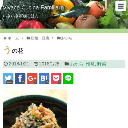
Vivace Cucina Familiare
いきいき家族ごはん
ホーム
豆類・豆腐
おから
う
の花
2018/1/21
2018/1/28
おから
,
椎茸
,
野菜
error
0
0