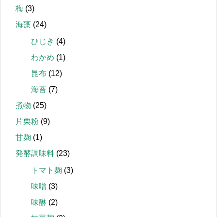
梅
(3)
海藻
(24)
ひじき
(4)
わかめ
(1)
昆布
(12)
海苔
(7)
煮物
(25)
片栗粉
(9)
甘麹
(1)
発酵調味料
(23)
トマト麹
(3)
味噌
(3)
味醂
(2)