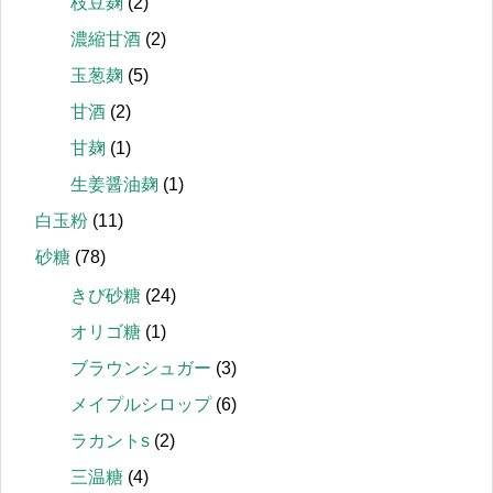
枝豆麹
(2)
濃縮甘酒
(2)
玉葱麹
(5)
甘酒
(2)
甘麹
(1)
生姜醤油麹
(1)
白玉粉
(11)
砂糖
(78)
きび砂糖
(24)
オリゴ糖
(1)
ブラウンシュガー
(3)
メイプルシロップ
(6)
ラカントs
(2)
三温糖
(4)