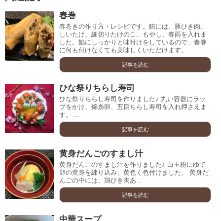
春巻
春巻きの作り方・レシピです。餡には、豚ひき肉、
しいたけ、細切りたけのこ、もやし、春雨を入れま
した。餡にしっかりと味付けをしているので、春巻
に何も付けなくても美味しくいただけます。
記事を読む
ひな祭りちらし寿司
ひな祭りちらし寿司を作りました♪ 丸い容器にラッ
プをかけ、錦糸卵、五目ちらし寿司を入れ押さえま
す。 ...
記事を読む
黄身だんごのすまし汁
黄身だんごのすまし汁を作りました♪ 白玉粉にゆで
卵の黄身を練り込み、黄色く色付けました。 黄身だ
んごの中には、鶏ひき肉あ...
記事を読む
中華スープ