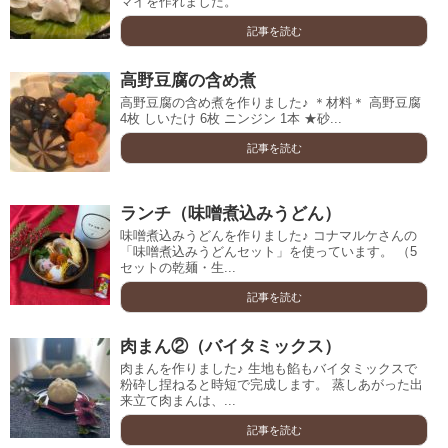
マイを作れました。
記事を読む
高野豆腐の含め煮
高野豆腐の含め煮を作りました♪ ＊材料＊ 高野豆腐
4枚 しいたけ 6枚 ニンジン 1本 ★砂...
記事を読む
ランチ（味噌煮込みうどん）
味噌煮込みうどんを作りました♪ コナマルケさんの
「味噌煮込みうどんセット」を使っています。 （5
セットの乾麺・生...
記事を読む
肉まん②（バイタミックス）
肉まんを作りました♪ 生地も餡もバイタミックスで
粉砕し捏ねると時短で完成します。 蒸しあがった出
来立て肉まんは、...
記事を読む