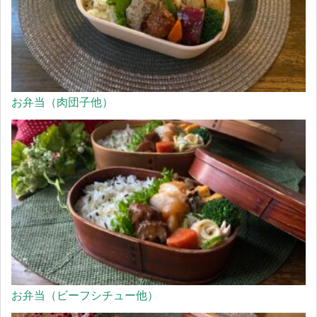
お弁当（肉団子他）
お弁当（ビーフシチュー他）