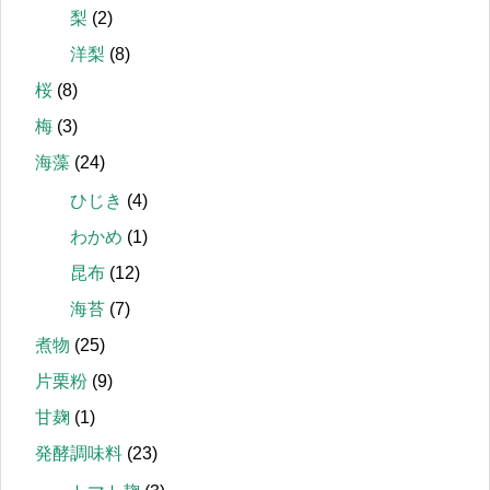
梨
(2)
洋梨
(8)
桜
(8)
梅
(3)
海藻
(24)
ひじき
(4)
わかめ
(1)
昆布
(12)
海苔
(7)
煮物
(25)
片栗粉
(9)
甘麹
(1)
発酵調味料
(23)