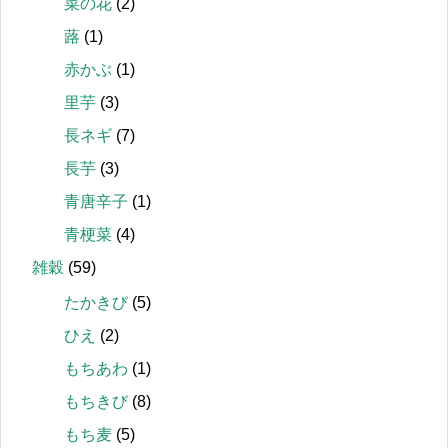
菜の花
(2)
蕗
(1)
赤かぶ
(1)
里芋
(3)
長ネギ
(7)
長芋
(3)
青唐辛子
(1)
青梗菜
(4)
雑穀
(59)
たかきび
(5)
ひえ
(2)
もちあわ
(1)
もちきび
(8)
もち麦
(5)