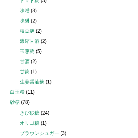
トマト麹
(3)
味噌
(3)
味醂
(2)
枝豆麹
(2)
濃縮甘酒
(2)
玉葱麹
(5)
甘酒
(2)
甘麹
(1)
生姜醤油麹
(1)
白玉粉
(11)
砂糖
(78)
きび砂糖
(24)
オリゴ糖
(1)
ブラウンシュガー
(3)