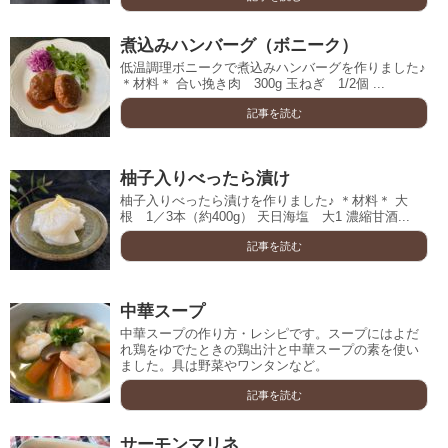
煮込みハンバーグ（ボニーク）
低温調理ボニークで煮込みハンバーグを作りました♪
＊材料＊ 合い挽き肉 300g 玉ねぎ 1/2個 ...
記事を読む
柚子入りべったら漬け
柚子入りべったら漬けを作りました♪ ＊材料＊ 大
根 1／3本（約400g） 天日海塩 大1 濃縮甘酒...
記事を読む
中華スープ
中華スープの作り方・レシピです。スープにはよだ
れ鶏をゆでたときの鶏出汁と中華スープの素を使い
ました。具は野菜やワンタンなど。
記事を読む
サーモンマリネ