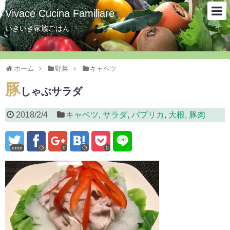
Vivace Cucina Familiare
いきいき家族ごはん
ホーム
野菜
キャベツ
豚
しゃぶサラダ
2018/2/4
キャベツ
,
サラダ
,
パプリカ
,
大根
,
豚肉
error
0
0