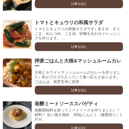
記事を読む
トマトとキュウリの和風サラダ
トマトとキュウリの和風サラダです♪ 長ネギ、すり
ごま、めんつゆ、ごま油、砂糖を合わせドレッシン
グを作ります。 ...
記事を読む
押麦ごはんと大根&マッシュルームカレ
ー
大根とホワイトマッシュルームのカレーを作りまし
た♪ 具がゴロゴロ入っていて食べ応えがあります。
ごはんは、発芽玄米に胚芽...
記事を読む
発酵ミートソーススパゲティ
発酵調味料を使ってミートソースを作りました♪ ＊
材料＊ 合い挽き挽肉 300g にんにく（微塵切り）1
片分...
記事を読む