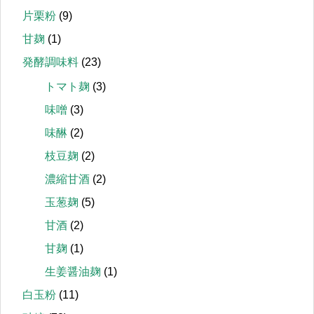
片栗粉
(9)
甘麹
(1)
発酵調味料
(23)
トマト麹
(3)
味噌
(3)
味醂
(2)
枝豆麹
(2)
濃縮甘酒
(2)
玉葱麹
(5)
甘酒
(2)
甘麹
(1)
生姜醤油麹
(1)
白玉粉
(11)