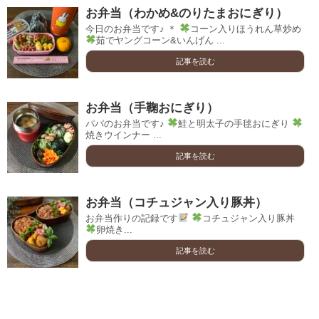
お弁当（わかめ&のりたまおにぎり）
今日のお弁当です♪ ＊
コーン入りほうれん草炒め
茹でヤングコーン&いんげん ...
記事を読む
お弁当（手鞠おにぎり）
パパのお弁当です♪
鮭と明太子の手毬おにぎり
焼きウインナー ...
記事を読む
お弁当（コチュジャン入り豚丼）
お弁当作りの記録です
コチュジャン入り豚丼
卵焼き...
記事を読む