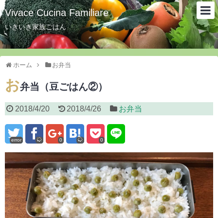
Vivace Cucina Familiare
いきいき家族ごはん
ホーム
お弁当
お
弁当（豆ごはん②）
2018/4/20
2018/4/26
お弁当
error
0
0