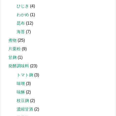
ひじき
(4)
わかめ
(1)
昆布
(12)
海苔
(7)
煮物
(25)
片栗粉
(9)
甘麹
(1)
発酵調味料
(23)
トマト麹
(3)
味噌
(3)
味醂
(2)
枝豆麹
(2)
濃縮甘酒
(2)