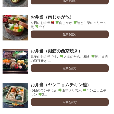
記事を読む
お弁当（肉じゃが他）
今日のお弁当
肉じゃが
鮭と白菜のクリーム
煮
ウイ...
記事を読む
お弁当（銀鱈の西京焼き）
息子のお弁当です♪
人参のたらこ和え
豚こま肉
の海苔巻き ...
記事を読む
お弁当（ヤンニョムチキン他）
今日のランチに♬
山芋入り玄米
ヤンニョムチ
キン
3...
記事を読む