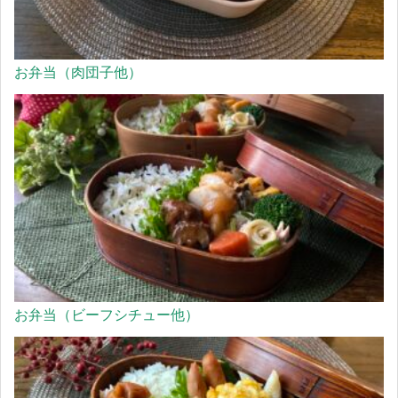
お弁当（肉団子他）
お弁当（ビーフシチュー他）