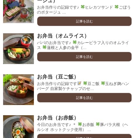
ージュ）
お弁当作りの記録です♪
ヒレカツサンド
ごぼう
のポタージュ ...
記事を読む
お弁当（オムライス）
パパのお弁当です♪
カレーピラフ入りのオムライ
ス
蓮根と人参の金平（...
記事を読む
お弁当（豆ご飯）
お弁当作りの記録です
豆ご飯
玉ねぎ麹ハン
バーグ 自家製ケチャップのせ...
記事を読む
お弁当（お赤飯）
今日のお弁当です♪ ＊
お赤飯
豚バラ大根（ヘ
ルシオ ホットクック使用） ...