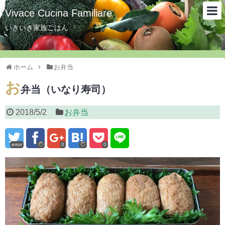
Vivace Cucina Familiare
いきいき家族ごはん
ホーム
お弁当
お
弁当（いなり寿司）
2018/5/2
お弁当
error
0
0