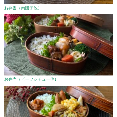
お弁当（肉団子他）
お弁当（ビーフシチュー他）