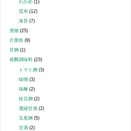
わかめ
(1)
昆布
(12)
海苔
(7)
煮物
(25)
片栗粉
(9)
甘麹
(1)
発酵調味料
(23)
トマト麹
(3)
味噌
(3)
味醂
(2)
枝豆麹
(2)
濃縮甘酒
(2)
玉葱麹
(5)
甘酒
(2)