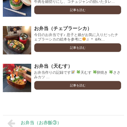
牛肉を細切りにし、コチュジャンの効いたタレ...
記事を読む
お弁当（チェブラーシカ）
今日のお弁当です♪ 息子と娘がお気に入りだったチ
ェブラーシカの絵本を参考に
♫ ＊ &#x...
記事を読む
お弁当（天むす）
お弁当作りの記録です
天むす
卵焼き
ささ
みカツ ...
記事を読む
お弁当（お赤飯③）