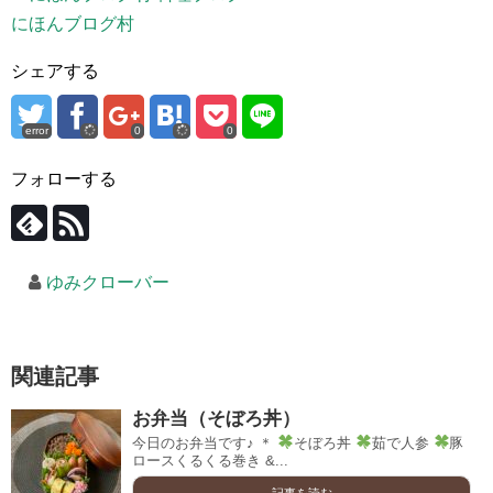
にほんブログ村
シェアする
error
0
0
フォローする
ゆみクローバー
関連記事
お弁当（そぼろ丼）
今日のお弁当です♪ ＊
そぼろ丼
茹で人参
豚
ロースくるくる巻き &...
記事を読む