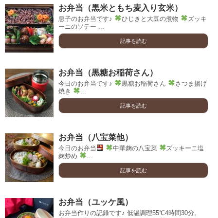
お弁当（黒米ともち麦入り玄米）
息子のお弁当です♪
ひじきと大豆の煮物
ズッキ
ーニのソテー ...
記事を読む
お弁当（黒糖お稲荷さん）
今日のお弁当です♪
黒糖お稲荷さん
さつま揚げ
焼き
...
記事を読む
お弁当（八宝菜他）
今日のお弁当
中華麹の八宝菜
ズッキーニ塩
麹炒め
...
記事を読む
お弁当（ユッケ風）
お弁当作りの記録です♪ 低温調理55℃4時間30分。