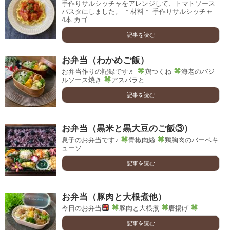
手作りサルシッチャをアレンジして、トマトソース
パスタにしました。 ＊材料＊ 手作りサルシッチャ
4本 カゴ...
記事を読む
お弁当（わかめご飯）
お弁当作りの記録です♬
鶏つくね
海老のバジ
ルソース焼き
アスパラと...
記事を読む
お弁当（黒米と黒大豆のご飯③）
息子のお弁当です♪
青椒肉絲
鶏胸肉のバーベキ
ューソ...
記事を読む
お弁当（豚肉と大根煮他）
今日のお弁当
豚肉と大根煮
唐揚げ
...
記事を読む