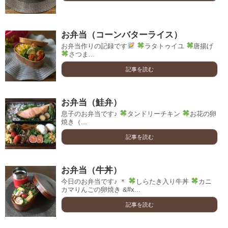
お弁当（コーンバターライス）
お弁当作りの記録です
ラタトゥイユ
唐揚げ
さつま...
記事を読む
お弁当（鮭弁）
息子のお弁当です♪
タンドリーチキン
お花の卵
焼き（...
記事を読む
お弁当（牛丼）
今日のお弁当です♪ ＊
しらたき入り牛丼
カニ
カマりんごの卵焼き &#x...
記事を読む