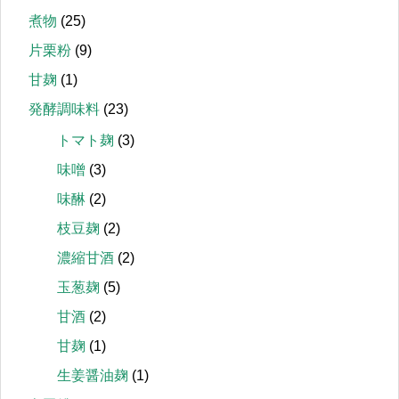
煮物
(25)
片栗粉
(9)
甘麹
(1)
発酵調味料
(23)
トマト麹
(3)
味噌
(3)
味醂
(2)
枝豆麹
(2)
濃縮甘酒
(2)
玉葱麹
(5)
甘酒
(2)
甘麹
(1)
生姜醤油麹
(1)