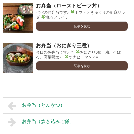
お弁当（ローストビーフ丼）
パパのお弁当です♪
トマトときゅうりの胡麻サラ
ダ
海老フライ ...
記事を読む
お弁当（おにぎり三種）
今日のお弁当です♪ ＊
おにぎり3種（梅、そぼ
ろ、高菜明太）
ツナピーマン &#...
記事を読む
お弁当（とんかつ）
お弁当（炊き込みご飯）