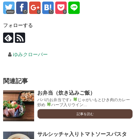
error
0
0
フォローする
ゆみクローバー
関連記事
お弁当（炊き込みご飯）
パパのお弁当です♪
じゃがいもとひき肉のカレー
炒め
ハーブ入りウイン...
記事を読む
サルシッチャ入りトマトソースパスタ