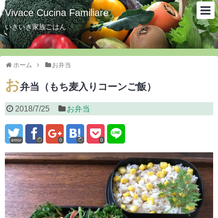
Vivace Cucina Familiare
いきいき家族ごはん
ホーム
お弁当
お
弁当（もち麦入りコーンご飯）
2018/7/25
お弁当
error
0
0